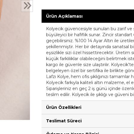
Ürün Açıklaması
Kolyecik güvencesiyle sunulan bu zarif ve ş
büyüleyici bir hafiflik sunar. Zincir standar
geçebilirsiniz. %100 14 Ayar Altın ile üretilen
şekillenmiştir. Her bir detayında sanatsal 
eşsizlikle sizi özel hissettirecektir. Üreti
küçük farklılıklar olabileceğini belirtmek iste
kargo ile güvenle size ulaştırılır. Kolyecik'te
belgeleyen özel bir sertifika ile birlikte gö
Lafzı Kolye, hem ofis şıklığınızı tamamlar
Kolyecik farkıyla kaliteli altın malzeme, el 
Siparişleriniz en geç 2 iş günü içinde özenle 
teslim edilir. Kolyecik ile şıklığı ve güveni b
Ürün Özellikleri
Teslimat Süreci