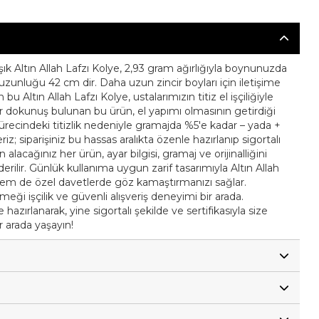
ık Altın Allah Lafzı Kolye, 2,93 gram ağırlığıyla boynunuzda
t uzunluğu 42 cm dir. Daha uzun zincir boyları için iletişime
 bu Altın Allah Lafzı Kolye, ustalarımızın titiz el işçiliğiyle
bir dokunuş bulunan bu ürün, el yapımı olmasının getirdiği
m sürecindeki titizlik nedeniyle gramajda %5'e kadar – yada +
riz; siparişiniz bu hassas aralıkta özenle hazırlanıp sigortalı
n alacağınız her ürün, ayar bilgisi, gramaj ve orijinalliğini
nderilir. Günlük kullanıma uygun zarif tasarımıyla Altın Allah
 hem de özel davetlerde göz kamaştırmanızı sağlar.
emeği işçilik ve güvenli alışveriş deneyimi bir arada.
hazırlanarak, yine sigortalı şekilde ve sertifikasıyla size
ir arada yaşayın!