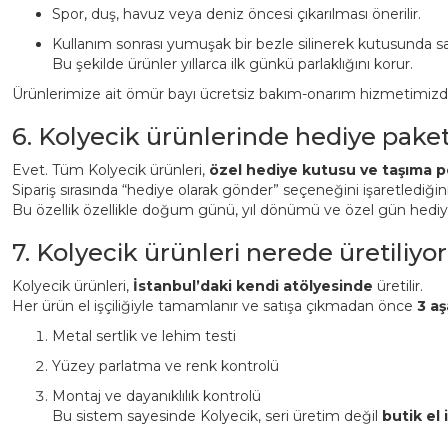
Spor, duş, havuz veya deniz öncesi çıkarılması önerilir.
Kullanım sonrası yumuşak bir bezle silinerek kutusunda sa
Bu şekilde ürünler yıllarca ilk günkü parlaklığını korur.
Ürünlerimize ait ömür bayı ücretsiz bakım-onarım hizmetimizden 
6. Kolyecik ürünlerinde hediye pake
Evet. Tüm Kolyecik ürünleri,
özel hediye kutusu ve taşıma p
Sipariş sırasında “hediye olarak gönder” seçeneğini işaretlediği
Bu özellik özellikle doğum günü, yıl dönümü ve özel gün hediyeler
7. Kolyecik ürünleri nerede üretiliyor
Kolyecik ürünleri,
İstanbul’daki kendi atölyesinde
üretilir.
Her ürün el işçiliğiyle tamamlanır ve satışa çıkmadan önce
3 aş
Metal sertlik ve lehim testi
Yüzey parlatma ve renk kontrolü
Montaj ve dayanıklılık kontrolü
Bu sistem sayesinde Kolyecik, seri üretim değil
butik el i