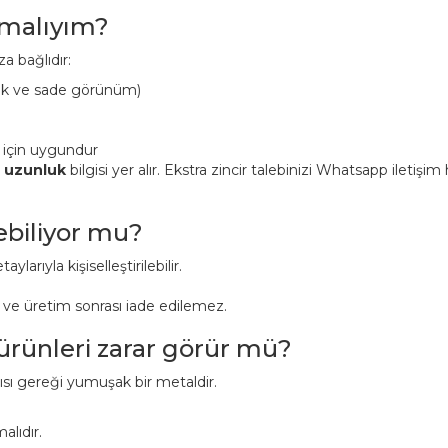
pmalıyım?
a bağlıdır:
ük ve sade görünüm)
 için uygundur
n uzunluk
bilgisi yer alır. Ekstra zincir talebinizi Whatsapp iletişi
lebiliyor mu?
aylarıyla kişiselleştirilebilir.
r ve üretim sonrası iade edilemez.
 ürünleri zarar görür mü?
pısı gereği yumuşak bir metaldir.
alıdır.