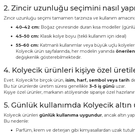
2. Zincir uzunluğu seçimini nasıl ya
Zincir uzunluğu seçimi tamamen tarzınıza ve kullanım amacınız
40–42 cm:
Boğaz çevresinde duran kısa modeller (günl
45–50 cm:
Klasik kolye boyu (tekli kullanım için ideal)
55–60 cm:
Katmanlı kullanımlar veya büyük uçlu kolyeler
Kolyecik ürün sayfalarında, her modelin yanında
önerile
değişkenlik gösterebilmektedir.
4. Kolyecik ürünleri kişiye özel üreti
Evet. Kolyecik’te birçok ürün,
isim, harf, sembol veya tarih
det
Bu tür ürünlerde üretim süresi genellikle
3–5 iş günü
uzar.
Kişiye özel ürünler, markanın atölyesinde siparişe özel hazırlanı
5. Günlük kullanımda Kolyecik altın
Kolyecik ürünleri
günlük kullanıma uygundur
, ancak altın ya
Bu nedenle:
Parfüm, krem ve deterjan gibi kimyasallardan uzak tutulm