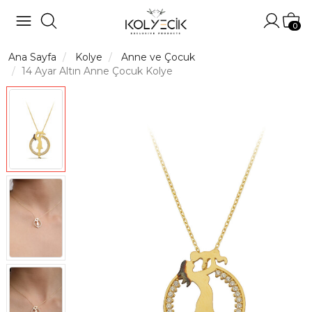
Hesabı
Sep
0
Ana Sayfa
Kolye
Anne ve Çocuk
14 Ayar Altın Anne Çocuk Kolye