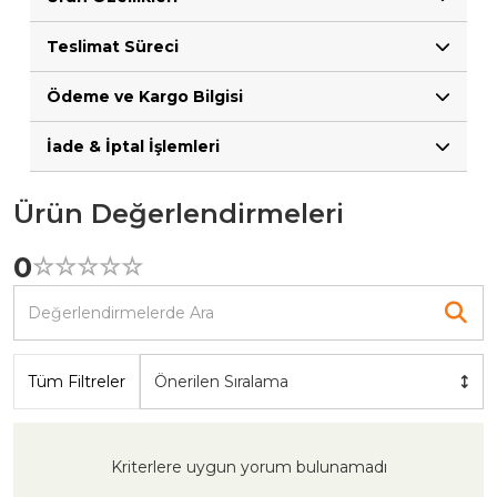
Teslimat Süreci
Ödeme ve Kargo Bilgisi
İade & İptal İşlemleri
Ürün Değerlendirmeleri
0
☆
★
☆
★
☆
★
☆
★
☆
★
Tüm Filtreler
Önerilen Sıralama
Kriterlere uygun yorum bulunamadı