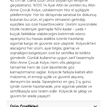
42 cm dir. Daha uzun zincir boyları için iletişime
geçebilirsiniz. %100 14 Ayar Altın ile üretilen bu Altın
Anne Çocuk Kolye, ustalarımızın titiz el işçiliğiyle
şekillenmiştir. Her bir detayında sanatsal bir dokunuş
bulunan bu ürün, el yapımı olmasının getirdiği
eşsizlikle sizi özel hissettirecektir. Üretim sürecindeki
titizlik nedeniyle gramajda %5'e kadar – yada +
küçük farklılıklar olabileceğini belirtmek isteriz;
siparişiniz bu hassas aralıkta özenle hazırlanıp
sigortalı kargo ile güvenle size ulaştırılır. Kolyecik'ten
alacağınız her ürüm, ayar bilgisi, gramaj ve
orijinalliğini belgeleyen özel bir sertifika ile birlikte
gönderilir. Günlük kullanıma uygun zarif tasarımıyla
Altın Anne Çocuk Kolye, hem ofis şıklığınızı
tamamlar hem de özel davetlerde göz
kamaştırmanızı sağlar. Kolyecik farkıyla kaliteli altın
malzeme, el emeği işçilik ve güvenli alışveriş
deneyimi bir arada. Siparişleriniz en geç 2 iş günü
içinde özenle hazırlanarak, yine sigortalı şekilde ve
sertifikasıyla size teslim edilir. Kolyecik ile şıklığı ve
güveni bir arada yaşayın!
Ürün Özellikleri