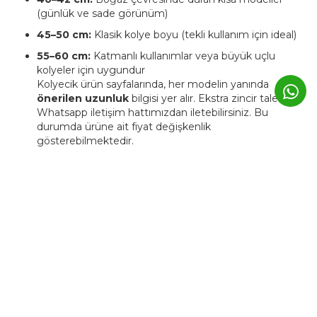
(günlük ve sade görünüm)
45–50 cm:
Klasik kolye boyu (tekli kullanım için ideal)
55–60 cm:
Katmanlı kullanımlar veya büyük uçlu
kolyeler için uygundur
Kolyecik ürün sayfalarında, her modelin yanında
önerilen uzunluk
bilgisi yer alır. Ekstra zincir talebinizi
Whatsapp iletişim hattımızdan iletebilirsiniz. Bu
durumda ürüne ait fiyat değişkenlik
gösterebilmektedir.
4. Kolyecik ürünleri kişiye özel
üretilebiliyor mu?
Evet. Kolyecik’te birçok ürün,
isim, harf, sembol veya tarih
detaylarıyla kişiselleştirilebilir.
Bu tür ürünlerde üretim süresi genellikle
3–5 iş günü
uzar.
Kişiye özel ürünler, markanın atölyesinde siparişe özel
hazırlanır ve üretim sonrası iade edilemez.
5. Günlük kullanımda Kolyecik