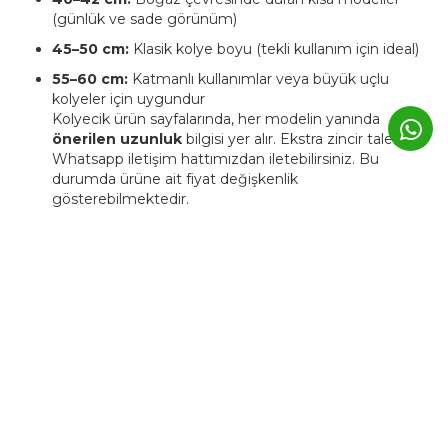
(günlük ve sade görünüm)
45–50 cm:
Klasik kolye boyu (tekli kullanım için ideal)
55–60 cm:
Katmanlı kullanımlar veya büyük uçlu
kolyeler için uygundur
Kolyecik ürün sayfalarında, her modelin yanında
önerilen uzunluk
bilgisi yer alır. Ekstra zincir talebinizi
Whatsapp iletişim hattımızdan iletebilirsiniz. Bu
durumda ürüne ait fiyat değişkenlik
gösterebilmektedir.
4. Kolyecik ürünleri kişiye özel
üretilebiliyor mu?
Evet. Kolyecik’te birçok ürün,
isim, harf, sembol veya tarih
detaylarıyla kişiselleştirilebilir.
Bu tür ürünlerde üretim süresi genellikle
3–5 iş günü
uzar.
Kişiye özel ürünler, markanın atölyesinde siparişe özel
hazırlanır ve üretim sonrası iade edilemez.
5. Günlük kullanımda Kolyecik