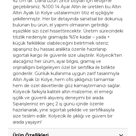
42 cm dir. Daha uzun zincir boyları için iletişime
geçebilirsiniz. %100 14 Ayar Altın ile üretilen bu Altın
Altın Ayak İzi Kolye ustalarımızın titiz el işçiliğiyle
şekillenmiştir. Her bir detayında sanatsal bir dokunuş
bulunan bu ürün, el yapımı olmasının getirdiği
eşsizlikle sizi özel hissettirecektir. Üretim sürecindeki
titizlik nedeniyle gramajda %5'e kadar – yada +
küçük farklılıklar olabileceğini belirtmek isteriz;
siparişiniz bu hassas aralıkta özenle hazırlanıp
sigortalı kargo ile güvenle size ulaştırılır. Kolyecik'ten
alacağınız her ürüm, ayar bilgisi, gramaj ve
orijinalliğini belgeleyen özel bir sertifika ile birlikte
gönderilir. Günlük kullanıma uygun zarif tasarımıyla
Altın Ayak İzi Kolye, hem ofis şıklığınızı tamamlar
hem de özel davetlerde göz kamaştırmanızı sağlar.
Kolyecik farkıyla kaliteli altın malzeme, el emeği
işçilik ve güvenli alışveriş deneyimi bir arada.
Siparişleriniz en geç 2 iş günü içinde özenle
hazırlanarak, yine sigortalı şekilde ve sertifikasıyla
size teslim edilir. Kolyecik ile şıklığı ve güveni bir
arada yaşayın!
Ürün Özellikleri