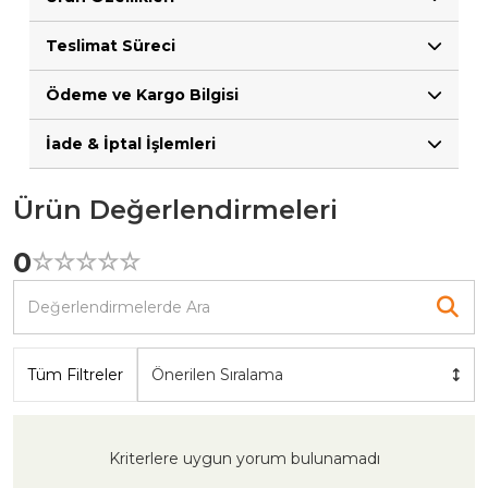
Teslimat Süreci
Ödeme ve Kargo Bilgisi
İade & İptal İşlemleri
Ürün Değerlendirmeleri
0
☆
★
☆
★
☆
★
☆
★
☆
★
Tüm Filtreler
Önerilen Sıralama
Kriterlere uygun yorum bulunamadı