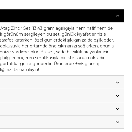
n Ataç Zincir Set, 13,43 gram ağırlığıyla hem hafif hem de
ir görünüm sergileyen bu set, günlük kıyafetlerinizle
afet katarken, özel günlerdeki şıklığınıza da eşlik eder.
daş dokusuyla her ortamda öne çıkmanızı sağlarken, onunla
ize yardımcı olur. Bu set, sade bir şıklık arayanlar için
lgilerini içeren sertifikasıyla birlikte sunulmaktadır.
igortalı kargo ile gönderilir. Ürünlerde ±%5 gramaj
lığınızı tamamlayın!