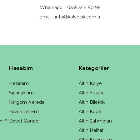
Whatsapp : 0535 344 90 96
Email :
info@kolyecik.com.tr
Hesabım
Kategoriler
Hesabım
Altın Kolye
Siparişlerim
Altın Yüzük
Kargom Nerede
Altın Bileklik
Favori Listem
Altın Küpe
nır?
Davet Gönder
Altın Şahmeran
Altın Halhal
Altın Kolye Ucu