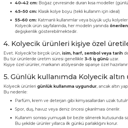
40–42 cm:
Boğaz çevresinde duran kısa modeller (günl
45–50 cm:
Klasik kolye boyu (tekli kullanım için ideal)
55–60 cm:
Katmanlı kullanımlar veya büyük uçlu kolyeler
Kolyecik ürün sayfalarında, her modelin yanında
önerile
değişkenlik gösterebilmektedir.
4. Kolyecik ürünleri kişiye özel üreti
Evet. Kolyecik’te birçok ürün,
isim, harf, sembol veya tarih
det
Bu tür ürünlerde üretim süresi genellikle
3–5 iş günü
uzar.
Kişiye özel ürünler, markanın atölyesinde siparişe özel hazırlanı
5. Günlük kullanımda Kolyecik altın
Kolyecik ürünleri
günlük kullanıma uygundur
, ancak altın ya
Bu nedenle:
Parfüm, krem ve deterjan gibi kimyasallardan uzak tutulm
Spor, duş, havuz veya deniz öncesi çıkarılması önerilir.
Kullanım sonrası yumuşak bir bezle silinerek kutusunda sa
Bu şekilde ürünler yıllarca ilk günkü parlaklığını korur.