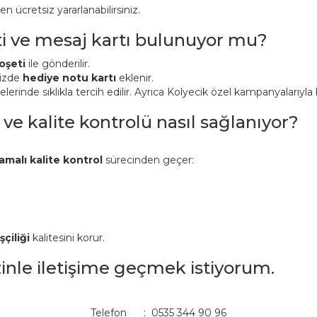
ücretsiz yararlanabilirsiniz.
ti ve mesaj kartı bulunuyor mu?
oşeti
ile gönderilir.
nizde
hediye notu kartı
eklenir.
inde sıklıkla tercih edilir. Ayrıca Kolyecik özel kampanyalarıyla bi
 ve kalite kontrolü nasıl sağlanıyor?
amalı kalite kontrol
sürecinden geçer:
şçiliği
kalitesini korur.
izinle iletişime geçmek istiyorum.
Telefon : 0535 344 90 96