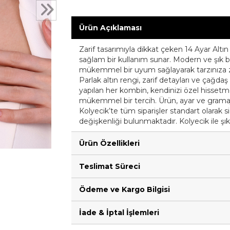
Ürün Açıklaması
Zarif tasarımıyla dikkat çeken 14 Ayar Altı
sağlam bir kullanım sunar. Modern ve şık b
mükemmel bir uyum sağlayarak tarzınıza zar
Parlak altın rengi, zarif detayları ve çağ
yapılan her kombin, kendinizi özel hissetmen
mükemmel bir tercih. Ürün, ayar ve gramaj bi
Kolyecik’te tüm siparişler standart olarak s
değişkenliği bulunmaktadır. Kolyecik ile şık
Ürün Özellikleri
Teslimat Süreci
Ödeme ve Kargo Bilgisi
İade & İptal İşlemleri