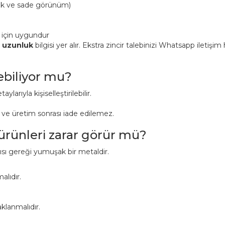
ük ve sade görünüm)
 için uygundur
n uzunluk
bilgisi yer alır. Ekstra zincir talebinizi Whatsapp iletişi
lebiliyor mu?
aylarıyla kişiselleştirilebilir.
r ve üretim sonrası iade edilemez.
 ürünleri zarar görür mü?
pısı gereği yumuşak bir metaldir.
alıdır.
klanmalıdır.