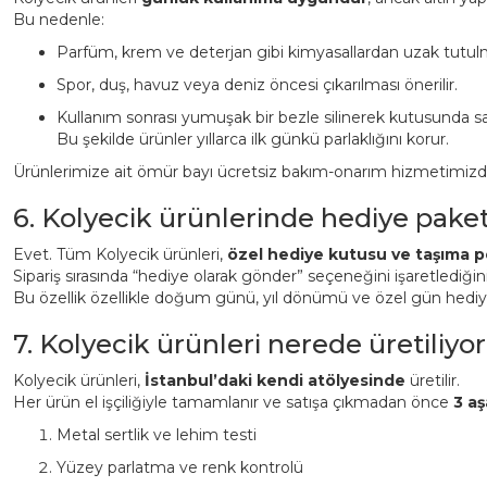
Bu nedenle:
Parfüm, krem ve deterjan gibi kimyasallardan uzak tutulm
Spor, duş, havuz veya deniz öncesi çıkarılması önerilir.
Kullanım sonrası yumuşak bir bezle silinerek kutusunda sa
Bu şekilde ürünler yıllarca ilk günkü parlaklığını korur.
Ürünlerimize ait ömür bayı ücretsiz bakım-onarım hizmetimizden 
6. Kolyecik ürünlerinde hediye pake
Evet. Tüm Kolyecik ürünleri,
özel hediye kutusu ve taşıma p
Sipariş sırasında “hediye olarak gönder” seçeneğini işaretlediği
Bu özellik özellikle doğum günü, yıl dönümü ve özel gün hediyeler
7. Kolyecik ürünleri nerede üretiliyor
Kolyecik ürünleri,
İstanbul’daki kendi atölyesinde
üretilir.
Her ürün el işçiliğiyle tamamlanır ve satışa çıkmadan önce
3 aş
Metal sertlik ve lehim testi
Yüzey parlatma ve renk kontrolü