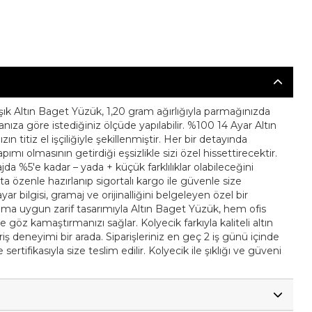
şık Altın Baget Yüzük, 1,20 gram ağırlığıyla parmağınızda
nıza göre istediğiniz ölçüde yapılabilir. %100 14 Ayar Altın
ın titiz el işçiliğiyle şekillenmiştir. Her bir detayında
mı olmasının getirdiği eşsizlikle sizi özel hissettirecektir.
da %5'e kadar – yada + küçük farklılıklar olabileceğini
ıkta özenle hazırlanıp sigortalı kargo ile güvenle size
ayar bilgisi, gramaj ve orijinalliğini belgeleyen özel bir
llanıma uygun zarif tasarımıyla Altın Baget Yüzük, hem ofis
göz kamaştırmanızı sağlar. Kolyecik farkıyla kaliteli altın
iş deneyimi bir arada. Siparişleriniz en geç 2 iş günü içinde
sertifikasıyla size teslim edilir. Kolyecik ile şıklığı ve güveni