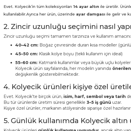
Evet. Kolyecik’in tüm koleksiyonları
14 ayar altın
ile üretilir. Ür
kullanılabilir.
Ayrıca her ürün, üzerinde
ayar damgası
ile gelir ve 
2. Zincir uzunluğu seçimini nasıl ya
Zincir uzunluğu seçimi tamamen tarzınıza ve kullanım amacınız
40–42 cm:
Boğaz çevresinde duran kısa modeller (günl
45–50 cm:
Klasik kolye boyu (tekli kullanım için ideal)
55–60 cm:
Katmanlı kullanımlar veya büyük uçlu kolyeler
Kolyecik ürün sayfalarında, her modelin yanında
önerile
değişkenlik gösterebilmektedir.
4. Kolyecik ürünleri kişiye özel üreti
Evet. Kolyecik’te birçok ürün,
isim, harf, sembol veya tarih
det
Bu tür ürünlerde üretim süresi genellikle
3–5 iş günü
uzar.
Kişiye özel ürünler, markanın atölyesinde siparişe özel hazırlanı
5. Günlük kullanımda Kolyecik altın
Kolyecik ürünleri
günlük kullanıma uygundur
, ancak altın ya