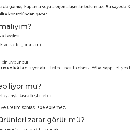
ünlerde gümüş, kaplama veya alerjen alaşımlar bulunmaz. Bu sayede K
kalite kontrolünden geçer.
pmalıyım?
a bağlıdır:
ük ve sade görünüm)
 için uygundur
n uzunluk
bilgisi yer alır. Ekstra zincir talebinizi Whatsapp iletişi
lebiliyor mu?
aylarıyla kişiselleştirilebilir.
r ve üretim sonrası iade edilemez.
 ürünleri zarar görür mü?
pısı gereği yumuşak bir metaldir.