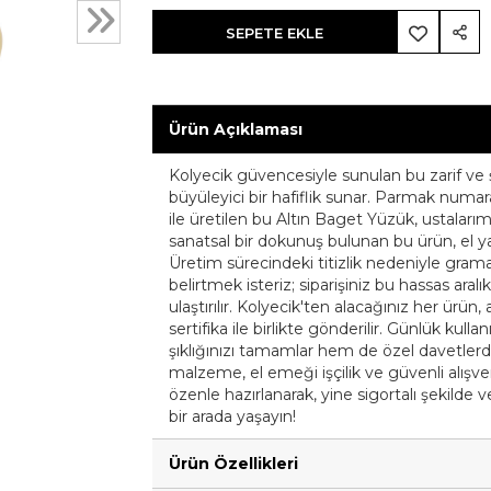
SEPETE EKLE
Ürün Açıklaması
Kolyecik güvencesiyle sunulan bu zarif ve 
büyüleyici bir hafiflik sunar. Parmak numara
ile üretilen bu Altın Baget Yüzük, ustalarımız
sanatsal bir dokunuş bulunan bu ürün, el yapı
Üretim sürecindeki titizlik nedeniyle gramaj
belirtmek isteriz; siparişiniz bu hassas aral
ulaştırılır. Kolyecik'ten alacağınız her ürün, 
sertifika ile birlikte gönderilir. Günlük ku
şıklığınızı tamamlar hem de özel davetlerde 
malzeme, el emeği işçilik ve güvenli alışver
özenle hazırlanarak, yine sigortalı şekilde ve 
bir arada yaşayın!
Ürün Özellikleri