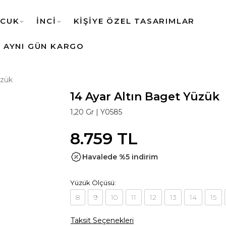
CUK
İNCİ
KİŞİYE ÖZEL TASARIMLAR
AYNI GÜN KARGO
üzük
14 Ayar Altın Baget Yüzük
1,20 Gr |
Y0585
8.759 TL
Havalede %5 indirim
Yüzük Ölçüsü:
8
9
10
11
12
13
14
15
Taksit Seçenekleri