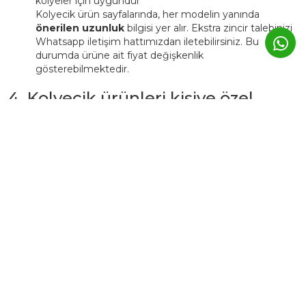
kolyeler için uygundur
Kolyecik ürün sayfalarında, her modelin yanında
önerilen uzunluk
bilgisi yer alır. Ekstra zincir talebinizi
Whatsapp iletişim hattımızdan iletebilirsiniz. Bu
durumda ürüne ait fiyat değişkenlik
gösterebilmektedir.
4. Kolyecik ürünleri kişiye özel
üretilebiliyor mu?
Evet. Kolyecik’te birçok ürün,
isim, harf, sembol veya tarih
detaylarıyla kişiselleştirilebilir.
Bu tür ürünlerde üretim süresi genellikle
3–5 iş günü
uzar.
Kişiye özel ürünler, markanın atölyesinde siparişe özel
hazırlanır ve üretim sonrası iade edilemez.
5. Günlük kullanımda Kolyecik
altın ürünleri zarar görür mü?
Kolyecik ürünleri
günlük kullanıma uygundur
, ancak altın
yapısı gereği yumuşak bir metaldir.
Bu nedenle: