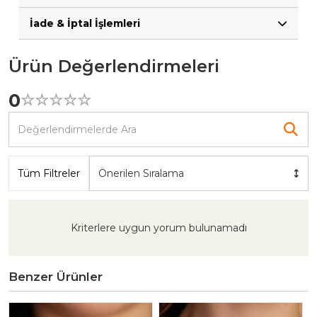
İade & İptal İşlemleri
Ürün Değerlendirmeleri
0
☆
★
☆
★
☆
★
☆
★
☆
★
Tüm Filtreler
Önerilen Sıralama
Kriterlere uygun yorum bulunamadı
Benzer Ürünler