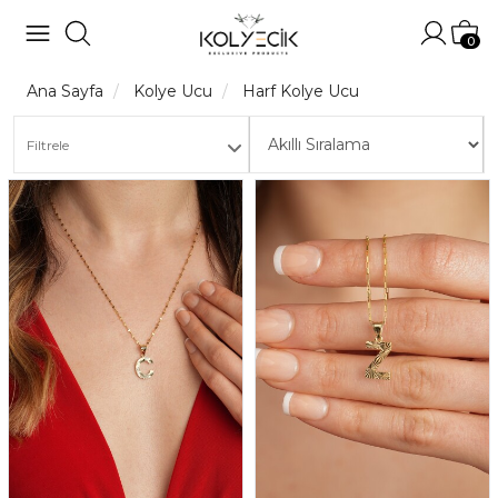
Hesabı
Sep
0
Ana Sayfa
Kolye Ucu
Harf Kolye Ucu
Filtrele