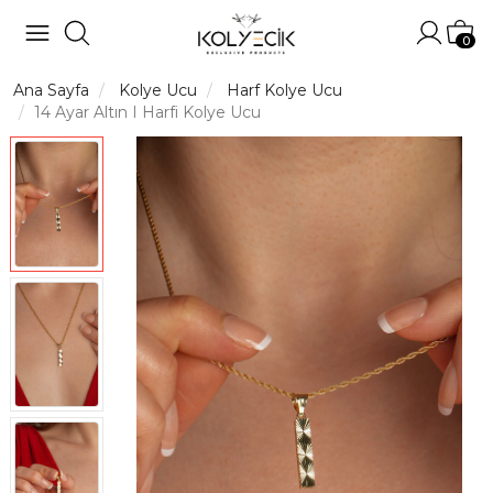
Hesabı
Sep
0
Ana Sayfa
Kolye Ucu
Harf Kolye Ucu
14 Ayar Altın I Harfi Kolye Ucu