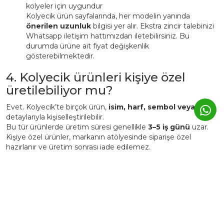
kolyeler için uygundur
Kolyecik ürün sayfalarında, her modelin yanında
önerilen uzunluk
bilgisi yer alır. Ekstra zincir talebinizi
Whatsapp iletişim hattımızdan iletebilirsiniz. Bu
durumda ürüne ait fiyat değişkenlik
gösterebilmektedir.
4. Kolyecik ürünleri kişiye özel
üretilebiliyor mu?
Evet. Kolyecik’te birçok ürün,
isim, harf, sembol veya tarih
detaylarıyla kişiselleştirilebilir.
Bu tür ürünlerde üretim süresi genellikle
3–5 iş günü
uzar.
Kişiye özel ürünler, markanın atölyesinde siparişe özel
hazırlanır ve üretim sonrası iade edilemez.
5. Günlük kullanımda Kolyecik
altın ürünleri zarar görür mü?
Kolyecik ürünleri
günlük kullanıma uygundur
, ancak altın
yapısı gereği yumuşak bir metaldir.
Bu nedenle: