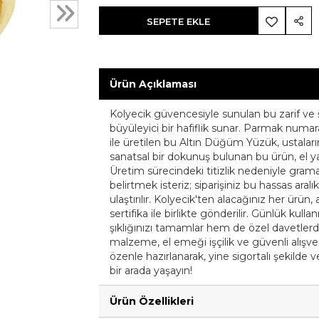
SEPETE EKLE
Ürün Açıklaması
Kolyecik güvencesiyle sunulan bu zarif ve 
büyüleyici bir hafiflik sunar. Parmak numara
ile üretilen bu Altın Düğüm Yüzük, ustalarımı
sanatsal bir dokunuş bulunan bu ürün, el yapı
Üretim sürecindeki titizlik nedeniyle gramaj
belirtmek isteriz; siparişiniz bu hassas aral
ulaştırılır. Kolyecik'ten alacağınız her ürün, 
sertifika ile birlikte gönderilir. Günlük ku
şıklığınızı tamamlar hem de özel davetlerde 
malzeme, el emeği işçilik ve güvenli alışver
özenle hazırlanarak, yine sigortalı şekilde ve 
bir arada yaşayın!
Ürün Özellikleri