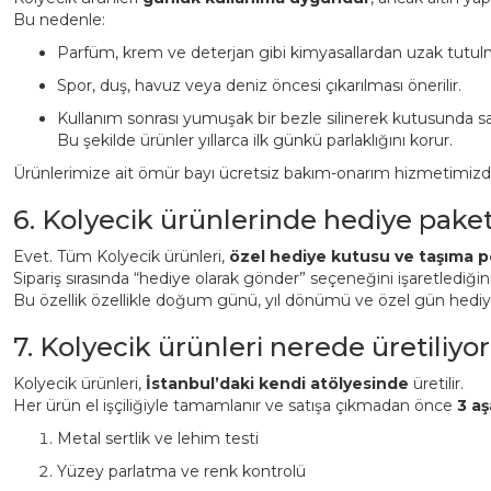
Bu nedenle:
Parfüm, krem ve deterjan gibi kimyasallardan uzak tutulm
Spor, duş, havuz veya deniz öncesi çıkarılması önerilir.
Kullanım sonrası yumuşak bir bezle silinerek kutusunda sa
Bu şekilde ürünler yıllarca ilk günkü parlaklığını korur.
Ürünlerimize ait ömür bayı ücretsiz bakım-onarım hizmetimizden 
6. Kolyecik ürünlerinde hediye pake
Evet. Tüm Kolyecik ürünleri,
özel hediye kutusu ve taşıma p
Sipariş sırasında “hediye olarak gönder” seçeneğini işaretlediği
Bu özellik özellikle doğum günü, yıl dönümü ve özel gün hediyeler
7. Kolyecik ürünleri nerede üretiliyor
Kolyecik ürünleri,
İstanbul’daki kendi atölyesinde
üretilir.
Her ürün el işçiliğiyle tamamlanır ve satışa çıkmadan önce
3 aş
Metal sertlik ve lehim testi
Yüzey parlatma ve renk kontrolü