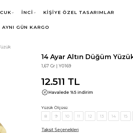
CUK
İNCİ
KİŞİYE ÖZEL TASARIMLAR
AYNI GÜN KARGO
Yüzük
14 Ayar Altın Düğüm Yüzü
1,67 Gr |
Y0169
12.511 TL
Havalede %5 indirim
Yüzük Ölçüsü:
8
9
10
11
12
13
14
15
Taksit Seçenekleri