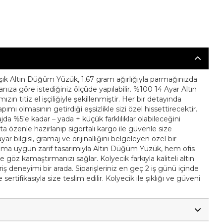
şık Altın Düğüm Yüzük, 1,67 gram ağırlığıyla parmağınızda
nıza göre istediğiniz ölçüde yapılabilir. %100 14 Ayar Altın
zın titiz el işçiliğiyle şekillenmiştir. Her bir detayında
mı olmasının getirdiği eşsizlikle sizi özel hissettirecektir.
da %5'e kadar – yada + küçük farklılıklar olabileceğini
ıkta özenle hazırlanıp sigortalı kargo ile güvenle size
ayar bilgisi, gramaj ve orijinalliğini belgeleyen özel bir
llanıma uygun zarif tasarımıyla Altın Düğüm Yüzük, hem ofis
göz kamaştırmanızı sağlar. Kolyecik farkıyla kaliteli altın
iş deneyimi bir arada. Siparişleriniz en geç 2 iş günü içinde
sertifikasıyla size teslim edilir. Kolyecik ile şıklığı ve güveni