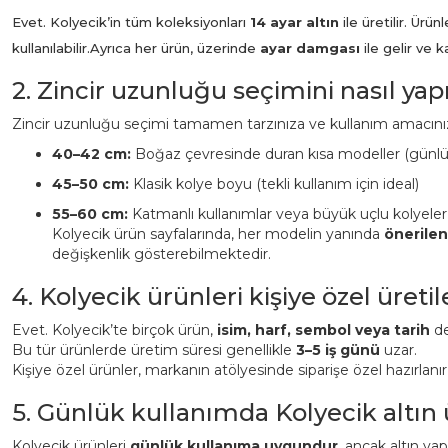
Evet. Kolyecik’in tüm koleksiyonları
14 ayar altın
ile üretilir. Ür
kullanılabilir.
Ayrıca her ürün, üzerinde
ayar damgası
ile gelir ve 
2. Zincir uzunluğu seçimini nasıl ya
Zincir uzunluğu seçimi tamamen tarzınıza ve kullanım amacınız
40–42 cm:
Boğaz çevresinde duran kısa modeller (günl
45–50 cm:
Klasik kolye boyu (tekli kullanım için ideal)
55–60 cm:
Katmanlı kullanımlar veya büyük uçlu kolyeler
Kolyecik ürün sayfalarında, her modelin yanında
önerile
değişkenlik gösterebilmektedir.
4. Kolyecik ürünleri kişiye özel üreti
Evet. Kolyecik’te birçok ürün,
isim, harf, sembol veya tarih
det
Bu tür ürünlerde üretim süresi genellikle
3–5 iş günü
uzar.
Kişiye özel ürünler, markanın atölyesinde siparişe özel hazırlanı
5. Günlük kullanımda Kolyecik altın
Kolyecik ürünleri
günlük kullanıma uygundur
, ancak altın ya