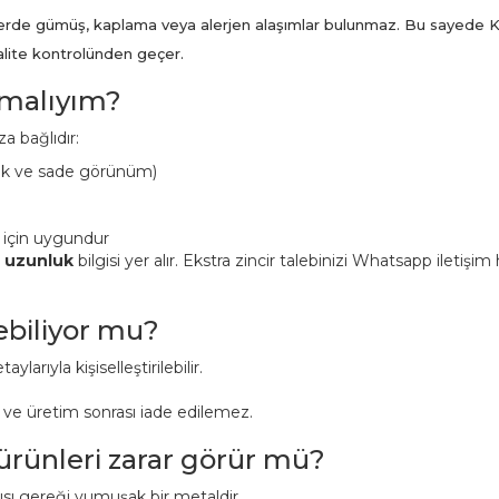
ünlerde gümüş, kaplama veya alerjen alaşımlar bulunmaz. Bu sayede K
kalite kontrolünden geçer.
pmalıyım?
a bağlıdır:
ük ve sade görünüm)
 için uygundur
n uzunluk
bilgisi yer alır. Ekstra zincir talebinizi Whatsapp iletişi
lebiliyor mu?
aylarıyla kişiselleştirilebilir.
r ve üretim sonrası iade edilemez.
 ürünleri zarar görür mü?
pısı gereği yumuşak bir metaldir.