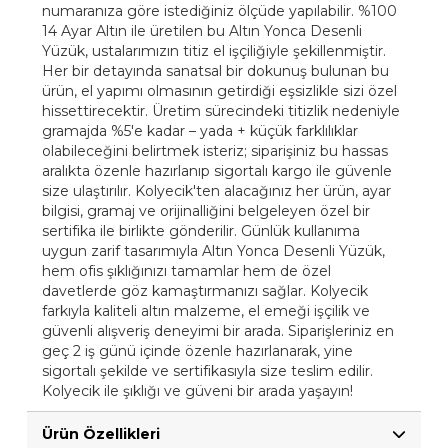
numaranıza göre istediğiniz ölçüde yapılabilir. %100
14 Ayar Altın ile üretilen bu Altın Yonca Desenli
Yüzük, ustalarımızın titiz el işçiliğiyle şekillenmiştir.
Her bir detayında sanatsal bir dokunuş bulunan bu
ürün, el yapımı olmasının getirdiği eşsizlikle sizi özel
hissettirecektir. Üretim sürecindeki titizlik nedeniyle
gramajda %5'e kadar – yada + küçük farklılıklar
olabileceğini belirtmek isteriz; siparişiniz bu hassas
aralıkta özenle hazırlanıp sigortalı kargo ile güvenle
size ulaştırılır. Kolyecik'ten alacağınız her ürün, ayar
bilgisi, gramaj ve orijinalliğini belgeleyen özel bir
sertifika ile birlikte gönderilir. Günlük kullanıma
uygun zarif tasarımıyla Altın Yonca Desenli Yüzük,
hem ofis şıklığınızı tamamlar hem de özel
davetlerde göz kamaştırmanızı sağlar. Kolyecik
farkıyla kaliteli altın malzeme, el emeği işçilik ve
güvenli alışveriş deneyimi bir arada. Siparişleriniz en
geç 2 iş günü içinde özenle hazırlanarak, yine
sigortalı şekilde ve sertifikasıyla size teslim edilir.
Kolyecik ile şıklığı ve güveni bir arada yaşayın!
Ürün Özellikleri