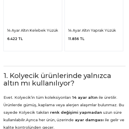
14 Ayar Altın Kelebek Yüzük
14 Ayar Altın Yaprak Yüzük
6.422 TL
11.856 TL
1. Kolyecik ürünlerinde yalnızca
altın mı kullanılıyor?
Evet. Kolyecik’in tüm koleksiyonları
14 ayar altın
ile üretilir.
Ürünlerde gümüş, kaplama veya alerjen alaşımlar bulunmaz. Bu
sayede Kolyecik takıları
renk değişimi yapmadan
uzun süre
kullanılabilir.
Ayrıca her ürün, üzerinde
ayar damgası
ile gelir ve
kalite kontrolünden geçer.