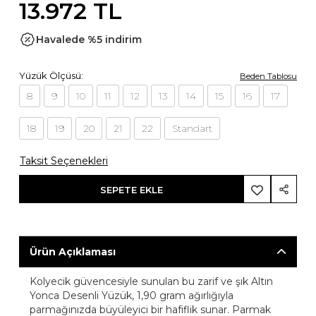
13.972 TL
Havalede %5 indirim
Yüzük Ölçüsü:
Beden Tablosu
8
9
10
11
12
13
14
15
16
17
18
19
20
21
22
Standart
Taksit Seçenekleri
SEPETE EKLE
Ürün Açıklaması
Kolyecik güvencesiyle sunulan bu zarif ve şık Altın
Yonca Desenli Yüzük, 1,90 gram ağırlığıyla
parmağınızda büyüleyici bir hafiflik sunar. Parmak