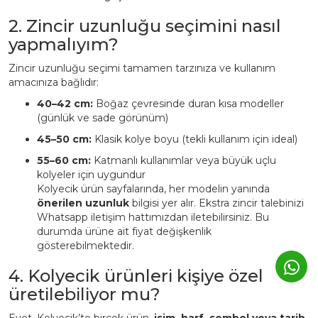
2. Zincir uzunluğu seçimini nasıl
yapmalıyım?
Zincir uzunluğu seçimi tamamen tarzınıza ve kullanım
amacınıza bağlıdır:
40–42 cm:
Boğaz çevresinde duran kısa modeller
(günlük ve sade görünüm)
45–50 cm:
Klasik kolye boyu (tekli kullanım için ideal)
55–60 cm:
Katmanlı kullanımlar veya büyük uçlu
kolyeler için uygundur
Kolyecik ürün sayfalarında, her modelin yanında
önerilen uzunluk
bilgisi yer alır. Ekstra zincir talebinizi
Whatsapp iletişim hattımızdan iletebilirsiniz. Bu
durumda ürüne ait fiyat değişkenlik
gösterebilmektedir.
4. Kolyecik ürünleri kişiye özel
üretilebiliyor mu?
Evet. Kolyecik’te birçok ürün,
isim, harf, sembol veya tarih