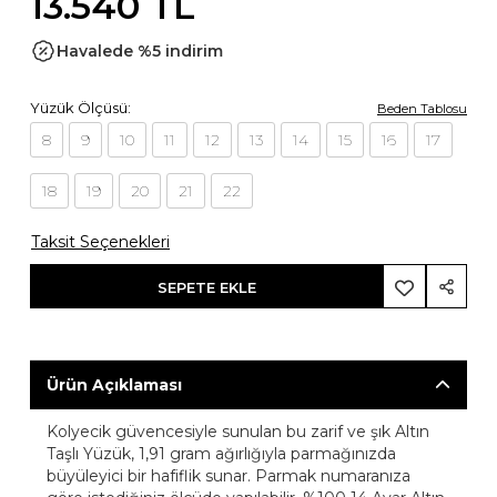
13.540 TL
Havalede %5 indirim
Yüzük Ölçüsü:
Beden Tablosu
8
9
10
11
12
13
14
15
16
17
18
19
20
21
22
Taksit Seçenekleri
SEPETE EKLE
Ürün Açıklaması
Kolyecik güvencesiyle sunulan bu zarif ve şık Altın
Taşlı Yüzük, 1,91 gram ağırlığıyla parmağınızda
büyüleyici bir hafiflik sunar. Parmak numaranıza