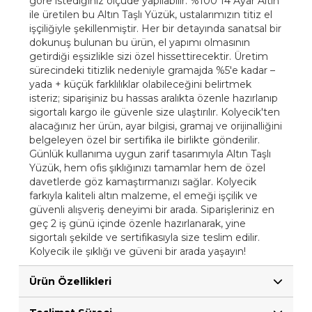
göre istediğiniz ölçüde yapılabilir. %100 14 Ayar Altın
ile üretilen bu Altın Taşlı Yüzük, ustalarımızın titiz el
işçiliğiyle şekillenmiştir. Her bir detayında sanatsal bir
dokunuş bulunan bu ürün, el yapımı olmasının
getirdiği eşsizlikle sizi özel hissettirecektir. Üretim
sürecindeki titizlik nedeniyle gramajda %5'e kadar –
yada + küçük farklılıklar olabileceğini belirtmek
isteriz; siparişiniz bu hassas aralıkta özenle hazırlanıp
sigortalı kargo ile güvenle size ulaştırılır. Kolyecik'ten
alacağınız her ürün, ayar bilgisi, gramaj ve orijinalliğini
belgeleyen özel bir sertifika ile birlikte gönderilir.
Günlük kullanıma uygun zarif tasarımıyla Altın Taşlı
Yüzük, hem ofis şıklığınızı tamamlar hem de özel
davetlerde göz kamaştırmanızı sağlar. Kolyecik
farkıyla kaliteli altın malzeme, el emeği işçilik ve
güvenli alışveriş deneyimi bir arada. Siparişleriniz en
geç 2 iş günü içinde özenle hazırlanarak, yine
sigortalı şekilde ve sertifikasıyla size teslim edilir.
Kolyecik ile şıklığı ve güveni bir arada yaşayın!
Ürün Özellikleri