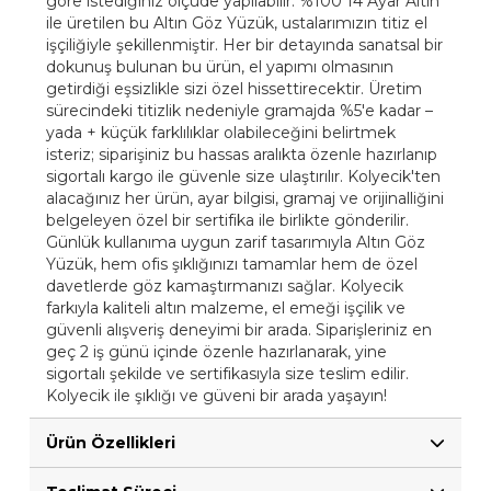
göre istediğiniz ölçüde yapılabilir. %100 14 Ayar Altın
ile üretilen bu Altın Göz Yüzük, ustalarımızın titiz el
işçiliğiyle şekillenmiştir. Her bir detayında sanatsal bir
dokunuş bulunan bu ürün, el yapımı olmasının
getirdiği eşsizlikle sizi özel hissettirecektir. Üretim
sürecindeki titizlik nedeniyle gramajda %5'e kadar –
yada + küçük farklılıklar olabileceğini belirtmek
isteriz; siparişiniz bu hassas aralıkta özenle hazırlanıp
sigortalı kargo ile güvenle size ulaştırılır. Kolyecik'ten
alacağınız her ürün, ayar bilgisi, gramaj ve orijinalliğini
belgeleyen özel bir sertifika ile birlikte gönderilir.
Günlük kullanıma uygun zarif tasarımıyla Altın Göz
Yüzük, hem ofis şıklığınızı tamamlar hem de özel
davetlerde göz kamaştırmanızı sağlar. Kolyecik
farkıyla kaliteli altın malzeme, el emeği işçilik ve
güvenli alışveriş deneyimi bir arada. Siparişleriniz en
geç 2 iş günü içinde özenle hazırlanarak, yine
sigortalı şekilde ve sertifikasıyla size teslim edilir.
Kolyecik ile şıklığı ve güveni bir arada yaşayın!
Ürün Özellikleri