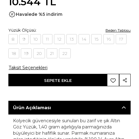
10.544 TL
Havalede %5 indirim
Yüzük Ölçüsü:
Beden Tablosu
8
9
10
11
12
13
14
15
16
17
18
19
20
21
22
Taksit Seçenekleri
SEPETE EKLE
Ürün Açıklaması
Kolyecik güvencesiyle sunulan bu zarif ve şık Altın
Göz Yüzük, 1,40 gram ağırlığıyla parmağınızda
büyüleyici bir hafiflik sunar. Parmak numaranıza