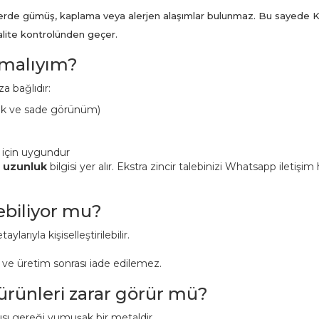
ünlerde gümüş, kaplama veya alerjen alaşımlar bulunmaz. Bu sayede K
kalite kontrolünden geçer.
pmalıyım?
a bağlıdır:
ük ve sade görünüm)
 için uygundur
n uzunluk
bilgisi yer alır. Ekstra zincir talebinizi Whatsapp iletişi
lebiliyor mu?
aylarıyla kişiselleştirilebilir.
r ve üretim sonrası iade edilemez.
 ürünleri zarar görür mü?
pısı gereği yumuşak bir metaldir.