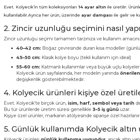
Evet. Kolyecik’in tüm koleksiyonları
14 ayar altın
ile üretilir. Ür
kullanılabilir.
Ayrıca her ürün, üzerinde
ayar damgası
ile gelir ve 
2. Zincir uzunluğu seçimini nasıl ya
Zincir uzunluğu seçimi tamamen tarzınıza ve kullanım amacınız
40–42 cm:
Boğaz çevresinde duran kısa modeller (günl
45–50 cm:
Klasik kolye boyu (tekli kullanım için ideal)
55–60 cm:
Katmanlı kullanımlar veya büyük uçlu kolyeler
Kolyecik ürün sayfalarında, her modelin yanında
önerile
değişkenlik gösterebilmektedir.
4. Kolyecik ürünleri kişiye özel üreti
Evet. Kolyecik’te birçok ürün,
isim, harf, sembol veya tarih
det
Bu tür ürünlerde üretim süresi genellikle
3–5 iş günü
uzar.
Kişiye özel ürünler, markanın atölyesinde siparişe özel hazırlanı
5. Günlük kullanımda Kolyecik altın
Kolyecik ürünleri
günlük kullanıma uygundur
, ancak altın ya