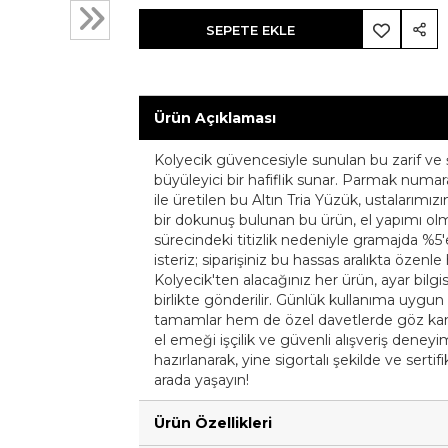
SEPETE EKLE
Ürün Açıklaması
Kolyecik güvencesiyle sunulan bu zarif ve ş
büyüleyici bir hafiflik sunar. Parmak numara
ile üretilen bu Altın Tria Yüzük, ustalarımızın
bir dokunuş bulunan bu ürün, el yapımı olmas
sürecindeki titizlik nedeniyle gramajda %5'e
isteriz; siparişiniz bu hassas aralıkta özenle 
Kolyecik'ten alacağınız her ürün, ayar bilgisi
birlikte gönderilir. Günlük kullanıma uygun z
tamamlar hem de özel davetlerde göz kamaşt
el emeği işçilik ve güvenli alışveriş deneyim
hazırlanarak, yine sigortalı şekilde ve sertifi
arada yaşayın!
Ürün Özellikleri