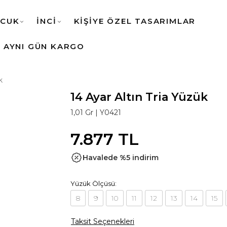
CUK
İNCİ
KİŞİYE ÖZEL TASARIMLAR
AYNI GÜN KARGO
k
14 Ayar Altın Tria Yüzük
1,01 Gr |
Y0421
7.877 TL
Havalede %5 indirim
Yüzük Ölçüsü:
8
9
10
11
12
13
14
15
Taksit Seçenekleri