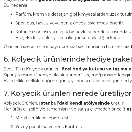
Bu nedenle:
Parfüm, krem ve deterjan gibi kimyasallardan uzak tutulm
Spor, duş, havuz veya deniz öncesi çıkarılması önerilir.
Kullanım sonrası yumuşak bir bezle silinerek kutusunda sa
Bu şekilde ürünler yıllarca ilk günkü parlaklığını korur.
Ürünlerimize ait ömür bayı ücretsiz bakım-onarım hizmetimizden 
6. Kolyecik ürünlerinde hediye pake
Evet. Tüm Kolyecik ürünleri,
özel hediye kutusu ve taşıma p
Sipariş sırasında “hediye olarak gönder” seçeneğini işaretlediği
Bu özellik özellikle doğum günü, yıl dönümü ve özel gün hediyeler
7. Kolyecik ürünleri nerede üretiliyor
Kolyecik ürünleri,
İstanbul’daki kendi atölyesinde
üretilir.
Her ürün el işçiliğiyle tamamlanır ve satışa çıkmadan önce
3 aş
Metal sertlik ve lehim testi
Yüzey parlatma ve renk kontrolü