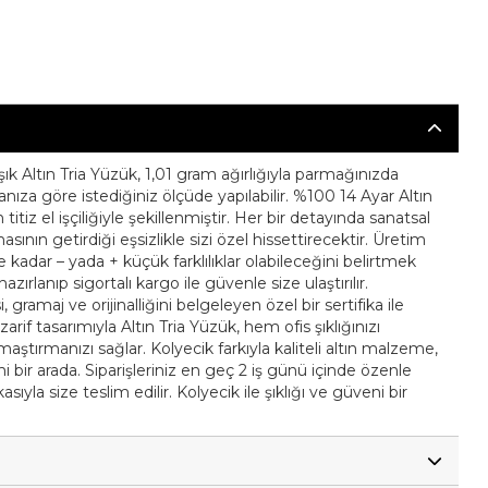
ık Altın Tria Yüzük, 1,01 gram ağırlığıyla parmağınızda
nıza göre istediğiniz ölçüde yapılabilir. %100 14 Ayar Altın
 titiz el işçiliğiyle şekillenmiştir. Her bir detayında sanatsal
ının getirdiği eşsizlikle sizi özel hissettirecektir. Üretim
 kadar – yada + küçük farklılıklar olabileceğini belirtmek
hazırlanıp sigortalı kargo ile güvenle size ulaştırılır.
, gramaj ve orijinalliğini belgeleyen özel bir sertifika ile
arif tasarımıyla Altın Tria Yüzük, hem ofis şıklığınızı
ırmanızı sağlar. Kolyecik farkıyla kaliteli altın malzeme,
i bir arada. Siparişleriniz en geç 2 iş günü içinde özenle
kasıyla size teslim edilir. Kolyecik ile şıklığı ve güveni bir