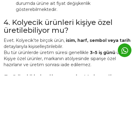
durumda ürüne ait fiyat değişkenlik
gösterebilmektedir.
4. Kolyecik ürünleri kişiye özel
üretilebiliyor mu?
Evet. Kolyecik’te birçok ürün,
isim, harf, sembol veya tarih
detaylarıyla kişiselleştirilebilir.
Bu tür ürünlerde üretim süresi genellikle
3–5 iş günü
uzar.
Kişiye özel ürünler, markanın atölyesinde siparişe özel
hazırlanır ve üretim sonrası iade edilemez.
5. Günlük kullanımda Kolyecik
altın ürünleri zarar görür mü?
Kolyecik ürünleri
günlük kullanıma uygundur
, ancak altın
yapısı gereği yumuşak bir metaldir.
Bu nedenle:
Parfüm, krem ve deterjan gibi kimyasallardan uzak
tutulmalıdır.
Spor, duş, havuz veya deniz öncesi çıkarılması önerilir.