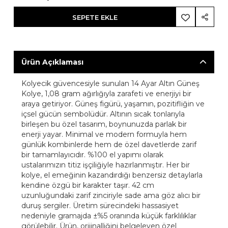
SEPETE EKLE
Ürün Açıklaması
Kolyecik güvencesiyle sunulan 14 Ayar Altın Güneş
Kolye, 1,08 gram ağırlığıyla zarafeti ve enerjiyi bir
araya getiriyor. Güneş figürü, yaşamın, pozitifliğin ve
içsel gücün sembolüdür. Altının sıcak tonlarıyla
birleşen bu özel tasarım, boynunuzda parlak bir
enerji yayar. Minimal ve modern formuyla hem
günlük kombinlerde hem de özel davetlerde zarif
bir tamamlayıcıdır. %100 el yapımı olarak
ustalarımızın titiz işçiliğiyle hazırlanmıştır. Her bir
kolye, el emeğinin kazandırdığı benzersiz detaylarla
kendine özgü bir karakter taşır. 42 cm
uzunluğundaki zarif zinciriyle sade ama göz alıcı bir
duruş sergiler. Üretim sürecindeki hassasiyet
nedeniyle gramajda ±%5 oranında küçük farklılıklar
görülebilir. Ürün, orijinalliğini belgeleyen özel