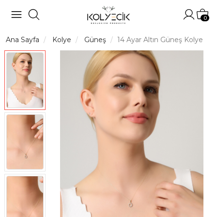
Hesabı
Sep
0
Ana Sayfa
Kolye
Güneş
14 Ayar Altın Güneş Kolye