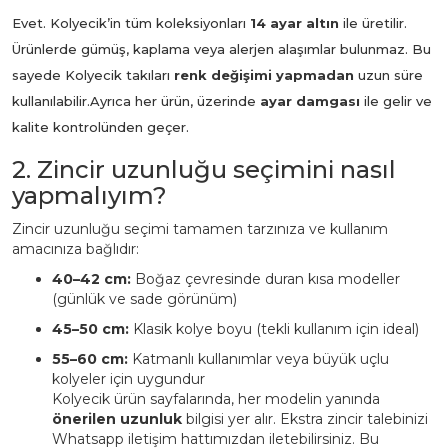
Evet. Kolyecik’in tüm koleksiyonları
14 ayar altın
ile üretilir.
Ürünlerde gümüş, kaplama veya alerjen alaşımlar bulunmaz. Bu
sayede Kolyecik takıları
renk değişimi yapmadan
uzun süre
kullanılabilir.
Ayrıca her ürün, üzerinde
ayar damgası
ile gelir ve
kalite kontrolünden geçer.
2. Zincir uzunluğu seçimini nasıl
yapmalıyım?
Zincir uzunluğu seçimi tamamen tarzınıza ve kullanım
amacınıza bağlıdır:
40–42 cm:
Boğaz çevresinde duran kısa modeller
(günlük ve sade görünüm)
45–50 cm:
Klasik kolye boyu (tekli kullanım için ideal)
55–60 cm:
Katmanlı kullanımlar veya büyük uçlu
kolyeler için uygundur
Kolyecik ürün sayfalarında, her modelin yanında
önerilen uzunluk
bilgisi yer alır. Ekstra zincir talebinizi
Whatsapp iletişim hattımızdan iletebilirsiniz. Bu