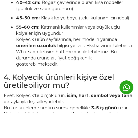
40–42 cm:
Boğaz çevresinde duran kısa modeller
(günlük ve sade görünüm)
45–50 cm:
Klasik kolye boyu (tekli kullanım için ideal)
55–60 cm:
Katmanlı kullanımlar veya büyük uçlu
kolyeler için uygundur
Kolyecik ürün sayfalarında, her modelin yanında
önerilen uzunluk
bilgisi yer alır. Ekstra zincir talebinizi
Whatsapp iletişim hattımızdan iletebilirsiniz. Bu
durumda ürüne ait fiyat değişkenlik
gösterebilmektedir.
4. Kolyecik ürünleri kişiye özel
üretilebiliyor mu?
Evet. Kolyecik’te birçok ürün,
isim, harf, sembol veya tarih
detaylarıyla kişiselleştirilebilir.
Bu tür ürünlerde üretim süresi genellikle
3–5 iş günü
uzar.
Kişiye özel ürünler, markanın atölyesinde siparişe özel
hazırlanır ve üretim sonrası iade edilemez.
5. Günlük kullanımda Kolyecik