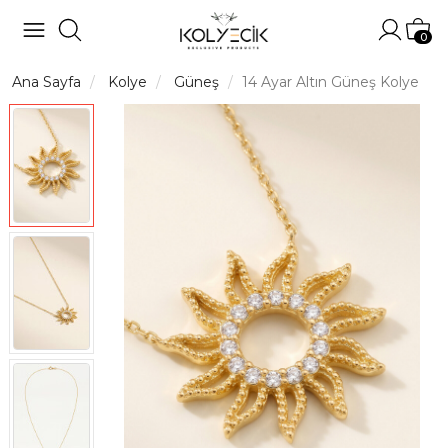
Hesabı
Sep
0
Ana Sayfa
Kolye
Güneş
14 Ayar Altın Güneş Kolye