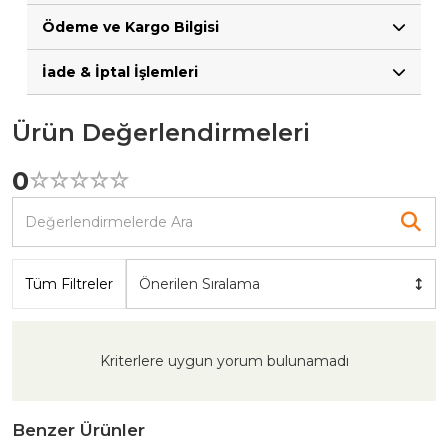
Ödeme ve Kargo Bilgisi
İade & İptal İşlemleri
Ürün Değerlendirmeleri
0
☆
★
☆
★
☆
★
☆
★
☆
★
Tüm Filtreler
Önerilen Sıralama
Kriterlere uygun yorum bulunamadı
Benzer Ürünler