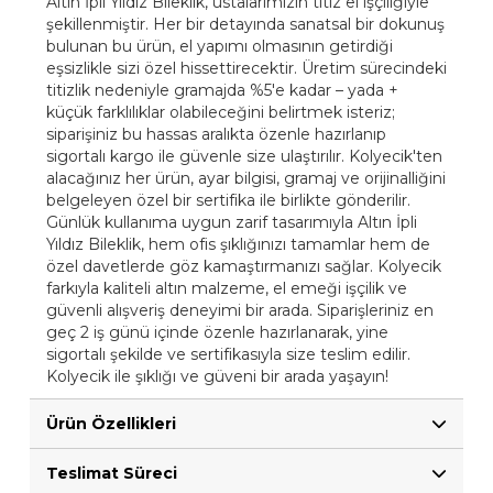
Altın İpli Yıldız Bileklik, ustalarımızın titiz el işçiliğiyle
şekillenmiştir. Her bir detayında sanatsal bir dokunuş
bulunan bu ürün, el yapımı olmasının getirdiği
eşsizlikle sizi özel hissettirecektir. Üretim sürecindeki
titizlik nedeniyle gramajda %5'e kadar – yada +
küçük farklılıklar olabileceğini belirtmek isteriz;
siparişiniz bu hassas aralıkta özenle hazırlanıp
sigortalı kargo ile güvenle size ulaştırılır. Kolyecik'ten
alacağınız her ürün, ayar bilgisi, gramaj ve orijinalliğini
belgeleyen özel bir sertifika ile birlikte gönderilir.
Günlük kullanıma uygun zarif tasarımıyla Altın İpli
Yıldız Bileklik, hem ofis şıklığınızı tamamlar hem de
özel davetlerde göz kamaştırmanızı sağlar. Kolyecik
farkıyla kaliteli altın malzeme, el emeği işçilik ve
güvenli alışveriş deneyimi bir arada. Siparişleriniz en
geç 2 iş günü içinde özenle hazırlanarak, yine
sigortalı şekilde ve sertifikasıyla size teslim edilir.
Kolyecik ile şıklığı ve güveni bir arada yaşayın!
Ürün Özellikleri
Teslimat Süreci