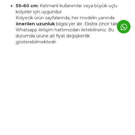
55–60 cm:
Katmanlı kullanımlar veya büyük uçlu
kolyeler için uygundur
Kolyecik ürün sayfalarında, her modelin yanında
önerilen uzunluk
bilgisi yer alır. Ekstra zincir talebinizi
Whatsapp iletişim hattımızdan iletebilirsiniz. Bu
durumda ürüne ait fiyat değişkenlik
gösterebilmektedir.
4. Kolyecik ürünleri kişiye özel
üretilebiliyor mu?
Evet. Kolyecik’te birçok ürün,
isim, harf, sembol veya tarih
detaylarıyla kişiselleştirilebilir.
Bu tür ürünlerde üretim süresi genellikle
3–5 iş günü
uzar.
Kişiye özel ürünler, markanın atölyesinde siparişe özel
hazırlanır ve üretim sonrası iade edilemez.
5. Günlük kullanımda Kolyecik
altın ürünleri zarar görür mü?
Kolyecik ürünleri
günlük kullanıma uygundur
, ancak altın
yapısı gereği yumuşak bir metaldir.