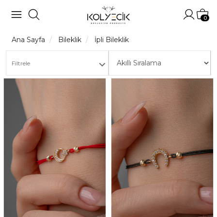
Hesabı
Sep
0
Ana Sayfa
Bileklik
İpli Bileklik
Filtrele