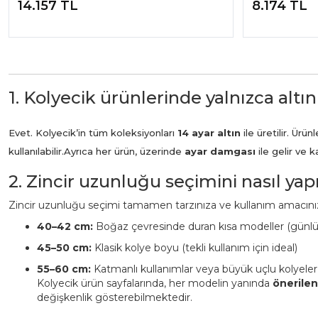
14.157 TL
8.174 TL
1. Kolyecik ürünlerinde yalnızca altın
Evet. Kolyecik’in tüm koleksiyonları
14 ayar altın
ile üretilir. Ür
kullanılabilir.
Ayrıca her ürün, üzerinde
ayar damgası
ile gelir ve 
2. Zincir uzunluğu seçimini nasıl ya
Zincir uzunluğu seçimi tamamen tarzınıza ve kullanım amacınız
40–42 cm:
Boğaz çevresinde duran kısa modeller (günl
45–50 cm:
Klasik kolye boyu (tekli kullanım için ideal)
55–60 cm:
Katmanlı kullanımlar veya büyük uçlu kolyeler
Kolyecik ürün sayfalarında, her modelin yanında
önerile
değişkenlik gösterebilmektedir.