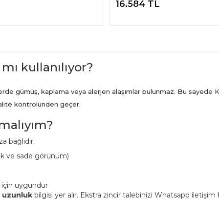
16.584 TL
 mı kullanılıyor?
ünlerde gümüş, kaplama veya alerjen alaşımlar bulunmaz. Bu sayede K
kalite kontrolünden geçer.
pmalıyım?
a bağlıdır:
ük ve sade görünüm)
 için uygundur
n uzunluk
bilgisi yer alır. Ekstra zincir talebinizi Whatsapp iletişi