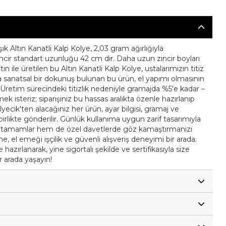
k Altın Kanatli Kalp Kolye, 2,03 gram ağırlığıyla
incir standart uzunluğu 42 cm dir. Daha uzun zincir boyları
tın ile üretilen bu Altın Kanatli Kalp Kolye, ustalarımızın titiz
ında sanatsal bir dokunuş bulunan bu ürün, el yapımı olmasının
ir. Üretim sürecindeki titizlik nedeniyle gramajda %5'e kadar –
mek isteriz; siparişiniz bu hassas aralıkta özenle hazırlanıp
Kolyecik'ten alacağınız her ürün, ayar bilgisi, gramaj ve
le birlikte gönderilir. Günlük kullanıma uygun zarif tasarımıyla
nızı tamamlar hem de özel davetlerde göz kamaştırmanızı
eme, el emeği işçilik ve güvenli alışveriş deneyimi bir arada.
hazırlanarak, yine sigortalı şekilde ve sertifikasıyla size
ir arada yaşayın!