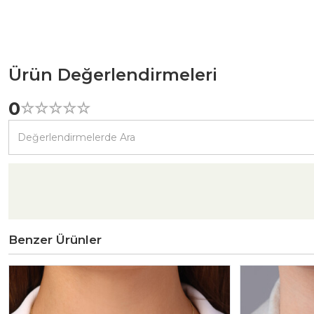
Ürün Değerlendirmeleri
0
☆
★
☆
★
☆
★
☆
★
☆
★
Benzer Ürünler