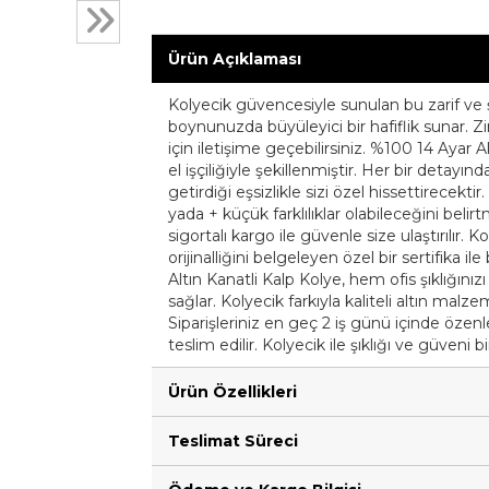
Ürün Açıklaması
Kolyecik güvencesiyle sunulan bu zarif ve şı
boynunuzda büyüleyici bir hafiflik sunar. Z
için iletişime geçebilirsiniz. %100 14 Ayar Al
el işçiliğiyle şekillenmiştir. Her bir detay
getirdiği eşsizlikle sizi özel hissettirecekt
yada + küçük farklılıklar olabileceğini belirt
sigortalı kargo ile güvenle size ulaştırılır. 
orijinalliğini belgeleyen özel bir sertifika i
Altın Kanatli Kalp Kolye, hem ofis şıklığı
sağlar. Kolyecik farkıyla kaliteli altın malz
Siparişleriniz en geç 2 iş günü içinde özenle 
teslim edilir. Kolyecik ile şıklığı ve güveni b
Ürün Özellikleri
Teslimat Süreci