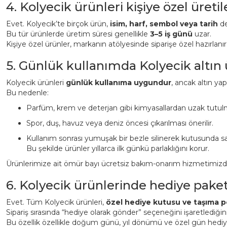
4. Kolyecik ürünleri kişiye özel üreti
Evet. Kolyecik’te birçok ürün,
isim, harf, sembol veya tarih
det
Bu tür ürünlerde üretim süresi genellikle
3–5 iş günü
uzar.
Kişiye özel ürünler, markanın atölyesinde siparişe özel hazırlanı
5. Günlük kullanımda Kolyecik altın
Kolyecik ürünleri
günlük kullanıma uygundur
, ancak altın ya
Bu nedenle:
Parfüm, krem ve deterjan gibi kimyasallardan uzak tutulm
Spor, duş, havuz veya deniz öncesi çıkarılması önerilir.
Kullanım sonrası yumuşak bir bezle silinerek kutusunda sa
Bu şekilde ürünler yıllarca ilk günkü parlaklığını korur.
Ürünlerimize ait ömür bayı ücretsiz bakım-onarım hizmetimizden 
6. Kolyecik ürünlerinde hediye pake
Evet. Tüm Kolyecik ürünleri,
özel hediye kutusu ve taşıma p
Sipariş sırasında “hediye olarak gönder” seçeneğini işaretlediği
Bu özellik özellikle doğum günü, yıl dönümü ve özel gün hediyeler