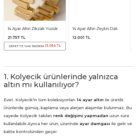
14 Ayar Altın Zikzak Yüzük
14 Ayar Altın Zeytin Dalı
Yüzük
21.757 TL
12.001 TL
13.054 TL
SEPETTE %40 INDIRIM
1. Kolyecik ürünlerinde yalnızca
altın mı kullanılıyor?
Evet. Kolyecik’in tüm koleksiyonları
14 ayar altın
ile üretilir.
Ürünlerde gümüş, kaplama veya alerjen alaşımlar bulunmaz. Bu
sayede Kolyecik takıları
renk değişimi yapmadan
uzun süre
kullanılabilir.
Ayrıca her ürün, üzerinde
ayar damgası
ile gelir ve
kalite kontrolünden geçer.