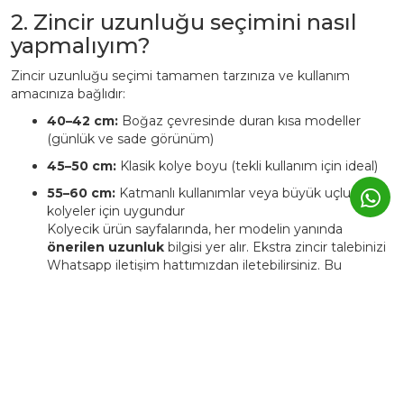
2. Zincir uzunluğu seçimini nasıl
yapmalıyım?
Zincir uzunluğu seçimi tamamen tarzınıza ve kullanım
amacınıza bağlıdır:
40–42 cm:
Boğaz çevresinde duran kısa modeller
(günlük ve sade görünüm)
45–50 cm:
Klasik kolye boyu (tekli kullanım için ideal)
55–60 cm:
Katmanlı kullanımlar veya büyük uçlu
kolyeler için uygundur
Kolyecik ürün sayfalarında, her modelin yanında
önerilen uzunluk
bilgisi yer alır. Ekstra zincir talebinizi
Whatsapp iletişim hattımızdan iletebilirsiniz. Bu
durumda ürüne ait fiyat değişkenlik
gösterebilmektedir.
4. Kolyecik ürünleri kişiye özel
üretilebiliyor mu?
Evet. Kolyecik’te birçok ürün,
isim, harf, sembol veya tarih