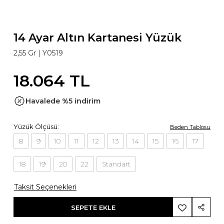
14 Ayar Altın Kartanesi Yüzük
2,55 Gr |
Y0519
18.064 TL
Havalede %5 indirim
Yüzük Ölçüsü:
Beden Tablosu
8
9
10
11
12
13
14
15
16
17
18
19
20
22
Standart
Taksit Seçenekleri
SEPETE EKLE