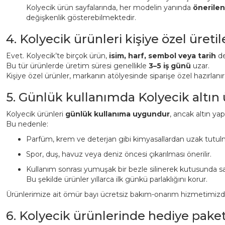
Kolyecik ürün sayfalarında, her modelin yanında
önerile
değişkenlik gösterebilmektedir.
4. Kolyecik ürünleri kişiye özel üreti
Evet. Kolyecik’te birçok ürün,
isim, harf, sembol veya tarih
det
Bu tür ürünlerde üretim süresi genellikle
3–5 iş günü
uzar.
Kişiye özel ürünler, markanın atölyesinde siparişe özel hazırlanı
5. Günlük kullanımda Kolyecik altın
Kolyecik ürünleri
günlük kullanıma uygundur
, ancak altın ya
Bu nedenle:
Parfüm, krem ve deterjan gibi kimyasallardan uzak tutulm
Spor, duş, havuz veya deniz öncesi çıkarılması önerilir.
Kullanım sonrası yumuşak bir bezle silinerek kutusunda sa
Bu şekilde ürünler yıllarca ilk günkü parlaklığını korur.
Ürünlerimize ait ömür bayı ücretsiz bakım-onarım hizmetimizden 
6. Kolyecik ürünlerinde hediye pake