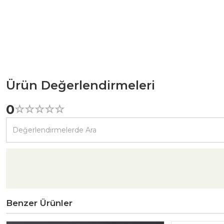
Ürün Değerlendirmeleri
0
☆
★
☆
★
☆
★
☆
★
☆
★
Benzer Ürünler