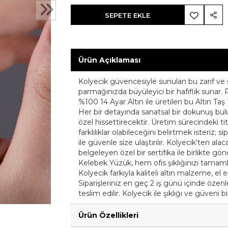
SEPETE EKLE
Ürün Açıklaması
Kolyecik güvencesiyle sunulan bu zarif ve ş
parmağınızda büyüleyici bir hafiflik sunar.
%100 14 Ayar Altın ile üretilen bu Altın Taş K
Her bir detayında sanatsal bir dokunuş bulun
özel hissettirecektir. Üretim sürecindeki t
farklılıklar olabileceğini belirtmek isteriz; s
ile güvenle size ulaştırılır. Kolyecik'ten alac
belgeleyen özel bir sertifika ile birlikte gö
Kelebek Yüzük, hem ofis şıklığınızı tamam
Kolyecik farkıyla kaliteli altın malzeme, el 
Siparişleriniz en geç 2 iş günü içinde özenle 
teslim edilir. Kolyecik ile şıklığı ve güveni b
Ürün Özellikleri