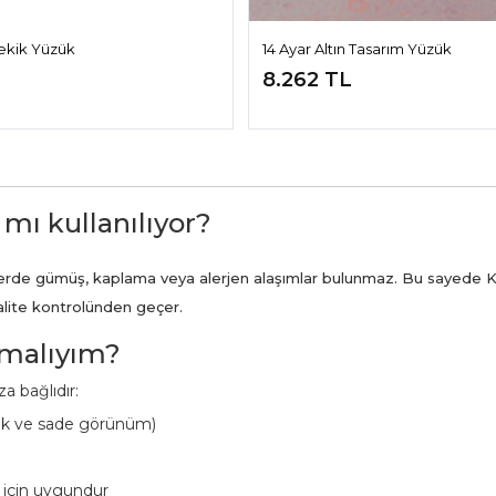
Mekik Yüzük
14 Ayar Altın Tasarım Yüzük
8.262 TL
 mı kullanılıyor?
ünlerde gümüş, kaplama veya alerjen alaşımlar bulunmaz. Bu sayede K
kalite kontrolünden geçer.
pmalıyım?
a bağlıdır:
ük ve sade görünüm)
 için uygundur