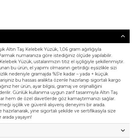
ık Altın Taş Kelebek Yüzük, 1,06 gram ağırlığıyla
 Parmak numaranıza göre istediğiniz ölçüde yapılabilir.
elebek Yüzük, ustalarımızın titiz el işçiliğiyle şekillenmiştir.
an bu ürün, el yapımı olmasının getirdiği eşsizlikle sizi
itizlik nedeniyle gramajda %5'e kadar – yada + küçük
iparişiniz bu hassas aralıkta özenle hazırlanıp sigortalı kargo
ağınız her ürün, ayar bilgisi, gramaj ve orijinalliğini
nderilir. Günlük kullanıma uygun zarif tasarımıyla Altın Taş
lar hem de özel davetlerde göz kamaştırmanızı sağlar.
emeği işçilik ve güvenli alışveriş deneyimi bir arada.
hazırlanarak, yine sigortalı şekilde ve sertifikasıyla size
ir arada yaşayın!