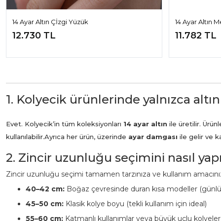
14 Ayar Altın Çİzgi Yüzük
14 Ayar Altın 
12.730 TL
11.782 TL
1. Kolyecik ürünlerinde yalnızca altın
Evet. Kolyecik’in tüm koleksiyonları
14 ayar altın
ile üretilir. Ür
kullanılabilir.
Ayrıca her ürün, üzerinde
ayar damgası
ile gelir ve 
2. Zincir uzunluğu seçimini nasıl ya
Zincir uzunluğu seçimi tamamen tarzınıza ve kullanım amacınız
40–42 cm:
Boğaz çevresinde duran kısa modeller (günl
45–50 cm:
Klasik kolye boyu (tekli kullanım için ideal)
55–60 cm:
Katmanlı kullanımlar veya büyük uçlu kolyeler