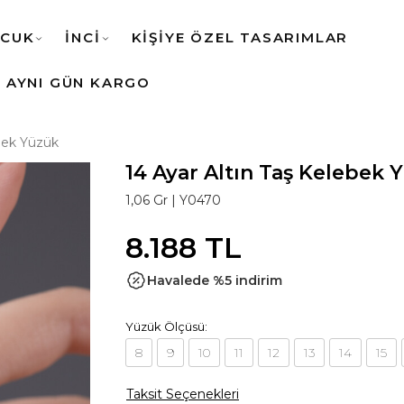
CUK
İNCİ
KİŞİYE ÖZEL TASARIMLAR
AYNI GÜN KARGO
ebek Yüzük
14 Ayar Altın Taş Kelebek 
1,06 Gr |
Y0470
8.188 TL
Havalede %5 indirim
Yüzük Ölçüsü:
8
9
10
11
12
13
14
15
Taksit Seçenekleri