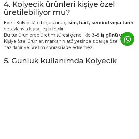
4. Kolyecik ürünleri kişiye özel
üretilebiliyor mu?
Evet. Kolyecik’te birçok ürün,
isim, harf, sembol veya tarih
detaylarıyla kişiselleştirilebilir.
Bu tür ürünlerde üretim süresi genellikle
3–5 iş günü
uzar.
Kişiye özel ürünler, markanın atölyesinde siparişe özel
hazırlanır ve üretim sonrası iade edilemez.
5. Günlük kullanımda Kolyecik
altın ürünleri zarar görür mü?
Kolyecik ürünleri
günlük kullanıma uygundur
, ancak altın
yapısı gereği yumuşak bir metaldir.
Bu nedenle:
Parfüm, krem ve deterjan gibi kimyasallardan uzak
tutulmalıdır.
Spor, duş, havuz veya deniz öncesi çıkarılması önerilir.
Kullanım sonrası yumuşak bir bezle silinerek kutusunda
saklanmalıdır.
Bu şekilde ürünler yıllarca ilk günkü parlaklığını korur.