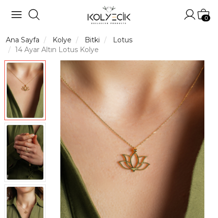
Hesabı
Sep
0
Ana Sayfa
Kolye
Bitki
Lotus
14 Ayar Altın Lotus Kolye