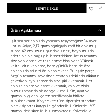
SEPETE EKLE
Ürün Açıklaması
Işıltısını her anınızda yanınıza taşıyacağınız 14 Ayar
Lotus Kolye, 2,17 gram ağırlığıyla zarif bir dokunuş
sunar. 42 cm uzunluğundaki zinciri, boynunuzda
adeta bir iple bağlı gibi hissettirirken, lotus tasarımı
size yenilenme ve tazelenme hissi verir. Yüksek
kaliteli altın kaplama, hem günlük hem de özel
anlarınızda stilinizi ön plana çıkarır. Bu eşsiz parça,
özgün tasarımı sayesinde çevrenizdekilerin dikkatini
çekerken, aynı zamanda size şıklık katacak. Her
anınıza anlam ve estetik katarak, kalp ve zihin
huzuru arasında bir denge kurar. Ürün, ayar ve
gramaj bilgilerini içeren sertifikasıyla birlikte
sunulmaktadır. Kolyecik’te tüm siparişler standart
olarak sigortalı kargo ile gönderilir. Ürünlerde ±%5
gramaj değişkenliği bulunmaktadır. Kolyecik ile