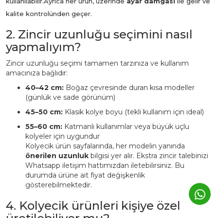
kullanılabilir.
Ayrıca her ürün, üzerinde
ayar damgası
ile gelir ve
kalite kontrolünden geçer.
2. Zincir uzunluğu seçimini nasıl
yapmalıyım?
Zincir uzunluğu seçimi tamamen tarzınıza ve kullanım
amacınıza bağlıdır:
40–42 cm:
Boğaz çevresinde duran kısa modeller
(günlük ve sade görünüm)
45–50 cm:
Klasik kolye boyu (tekli kullanım için ideal)
55–60 cm:
Katmanlı kullanımlar veya büyük uçlu
kolyeler için uygundur
Kolyecik ürün sayfalarında, her modelin yanında
önerilen uzunluk
bilgisi yer alır. Ekstra zincir talebinizi
Whatsapp iletişim hattımızdan iletebilirsiniz. Bu
durumda ürüne ait fiyat değişkenlik
gösterebilmektedir.
4. Kolyecik ürünleri kişiye özel