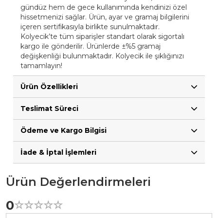
gündüz hem de gece kullanımında kendinizi özel
hissetmenizi sağlar. Ürün, ayar ve gramaj bilgilerini
içeren sertifikasıyla birlikte sunulmaktadır.
Kolyecik’te tüm siparişler standart olarak sigortalı
kargo ile gönderilir. Ürünlerde ±%5 gramaj
değişkenliği bulunmaktadır. Kolyecik ile şıklığınızı
tamamlayın!
Ürün Özellikleri
Teslimat Süreci
Ödeme ve Kargo Bilgisi
İade & İptal İşlemleri
Ürün Değerlendirmeleri
0
☆
★
☆
★
☆
★
☆
★
☆
★