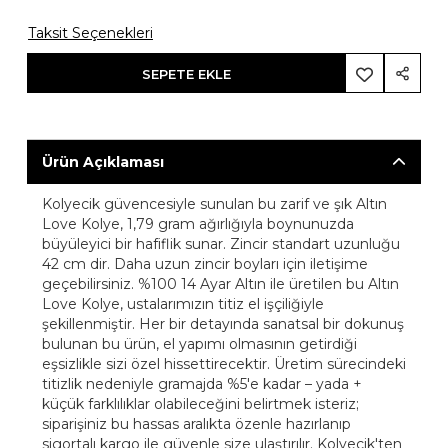
Taksit Seçenekleri
SEPETE EKLE
Ürün Açıklaması
Kolyecik güvencesiyle sunulan bu zarif ve şık Altın
Love Kolye, 1,79 gram ağırlığıyla boynunuzda
büyüleyici bir hafiflik sunar. Zincir standart uzunluğu
42 cm dir. Daha uzun zincir boyları için iletişime
geçebilirsiniz. %100 14 Ayar Altın ile üretilen bu Altın
Love Kolye, ustalarımızın titiz el işçiliğiyle
şekillenmiştir. Her bir detayında sanatsal bir dokunuş
bulunan bu ürün, el yapımı olmasının getirdiği
eşsizlikle sizi özel hissettirecektir. Üretim sürecindeki
titizlik nedeniyle gramajda %5'e kadar – yada +
küçük farklılıklar olabileceğini belirtmek isteriz;
siparişiniz bu hassas aralıkta özenle hazırlanıp
sigortalı kargo ile güvenle size ulaştırılır. Kolyecik'ten