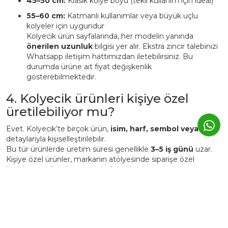
45–50 cm:
Klasik kolye boyu (tekli kullanım için ideal)
55–60 cm:
Katmanlı kullanımlar veya büyük uçlu
kolyeler için uygundur
Kolyecik ürün sayfalarında, her modelin yanında
önerilen uzunluk
bilgisi yer alır. Ekstra zincir talebinizi
Whatsapp iletişim hattımızdan iletebilirsiniz. Bu
durumda ürüne ait fiyat değişkenlik
gösterebilmektedir.
4. Kolyecik ürünleri kişiye özel
üretilebiliyor mu?
Evet. Kolyecik’te birçok ürün,
isim, harf, sembol veya tarih
detaylarıyla kişiselleştirilebilir.
Bu tür ürünlerde üretim süresi genellikle
3–5 iş günü
uzar.
Kişiye özel ürünler, markanın atölyesinde siparişe özel
hazırlanır ve üretim sonrası iade edilemez.
5. Günlük kullanımda Kolyecik
altın ürünleri zarar görür mü?
Kolyecik ürünleri
günlük kullanıma uygundur
, ancak altın