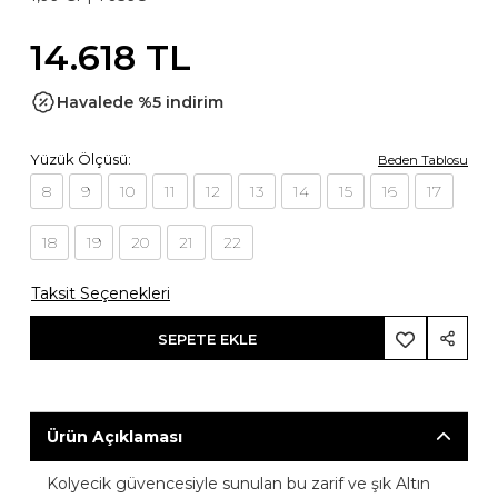
14.618 TL
Havalede %5 indirim
Yüzük Ölçüsü:
Beden Tablosu
8
9
10
11
12
13
14
15
16
17
18
19
20
21
22
Taksit Seçenekleri
SEPETE EKLE
Ürün Açıklaması
Kolyecik güvencesiyle sunulan bu zarif ve şık Altın