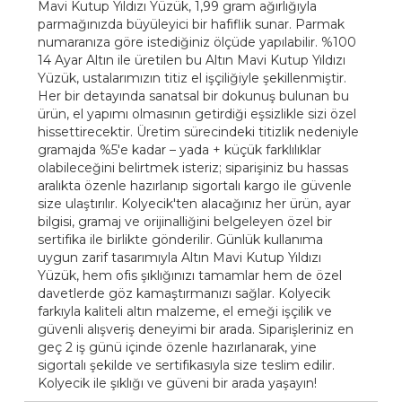
Mavi Kutup Yıldızı Yüzük, 1,99 gram ağırlığıyla
parmağınızda büyüleyici bir hafiflik sunar. Parmak
numaranıza göre istediğiniz ölçüde yapılabilir. %100
14 Ayar Altın ile üretilen bu Altın Mavi Kutup Yıldızı
Yüzük, ustalarımızın titiz el işçiliğiyle şekillenmiştir.
Her bir detayında sanatsal bir dokunuş bulunan bu
ürün, el yapımı olmasının getirdiği eşsizlikle sizi özel
hissettirecektir. Üretim sürecindeki titizlik nedeniyle
gramajda %5'e kadar – yada + küçük farklılıklar
olabileceğini belirtmek isteriz; siparişiniz bu hassas
aralıkta özenle hazırlanıp sigortalı kargo ile güvenle
size ulaştırılır. Kolyecik'ten alacağınız her ürün, ayar
bilgisi, gramaj ve orijinalliğini belgeleyen özel bir
sertifika ile birlikte gönderilir. Günlük kullanıma
uygun zarif tasarımıyla Altın Mavi Kutup Yıldızı
Yüzük, hem ofis şıklığınızı tamamlar hem de özel
davetlerde göz kamaştırmanızı sağlar. Kolyecik
farkıyla kaliteli altın malzeme, el emeği işçilik ve
güvenli alışveriş deneyimi bir arada. Siparişleriniz en
geç 2 iş günü içinde özenle hazırlanarak, yine
sigortalı şekilde ve sertifikasıyla size teslim edilir.
Kolyecik ile şıklığı ve güveni bir arada yaşayın!