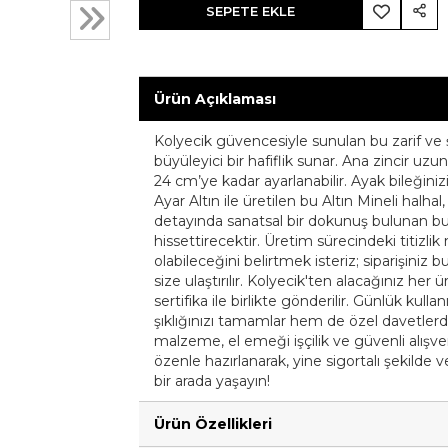
SEPETE EKLE
Ürün Açıklaması
Kolyecik güvencesiyle sunulan bu zarif ve şı
büyüleyici bir hafiflik sunar. Ana zincir 
24 cm’ye kadar ayarlanabilir. Ayak bileğinizi
Ayar Altın ile üretilen bu Altın Mineli halhal, 
detayında sanatsal bir dokunuş bulunan bu ü
hissettirecektir. Üretim sürecindeki titizli
olabileceğini belirtmek isteriz; siparişiniz 
size ulaştırılır. Kolyecik'ten alacağınız her ü
sertifika ile birlikte gönderilir. Günlük kull
şıklığınızı tamamlar hem de özel davetlerde 
malzeme, el emeği işçilik ve güvenli alışver
özenle hazırlanarak, yine sigortalı şekilde ve 
bir arada yaşayın!
Ürün Özellikleri