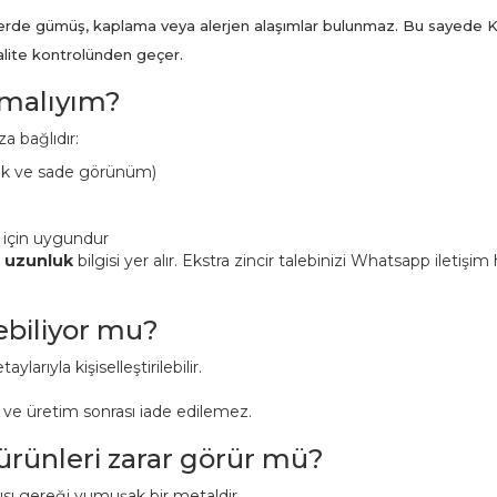
ünlerde gümüş, kaplama veya alerjen alaşımlar bulunmaz. Bu sayede K
kalite kontrolünden geçer.
pmalıyım?
a bağlıdır:
ük ve sade görünüm)
 için uygundur
n uzunluk
bilgisi yer alır. Ekstra zincir talebinizi Whatsapp iletişi
lebiliyor mu?
aylarıyla kişiselleştirilebilir.
r ve üretim sonrası iade edilemez.
 ürünleri zarar görür mü?
pısı gereği yumuşak bir metaldir.