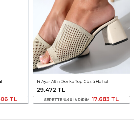
l
14 Ayar Altın Dorika Top Gözlü Halhal
29.472 TL
506 TL
17.683 TL
SEPETTE %40 INDIRIM