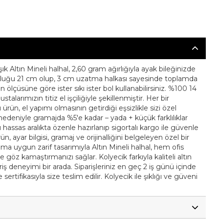
k Altın Mineli halhal, 2,60 gram ağırlığıyla ayak bileğinizde
uzunluğu 21 cm olup, 3 cm uzatma halkası sayesinde toplamda
n ölçüsüne göre ister sıkı ister bol kullanabilirsiniz. %100 14
ustalarımızın titiz el işçiliğiyle şekillenmiştir. Her bir
rün, el yapımı olmasının getirdiği eşsizlikle sizi özel
k nedeniyle gramajda %5'e kadar – yada + küçük farklılıklar
bu hassas aralıkta özenle hazırlanıp sigortalı kargo ile güvenle
rün, ayar bilgisi, gramaj ve orijinalliğini belgeleyen özel bir
anıma uygun zarif tasarımıyla Altın Mineli halhal, hem ofis
göz kamaştırmanızı sağlar. Kolyecik farkıyla kaliteli altın
iş deneyimi bir arada. Siparişleriniz en geç 2 iş günü içinde
sertifikasıyla size teslim edilir. Kolyecik ile şıklığı ve güveni