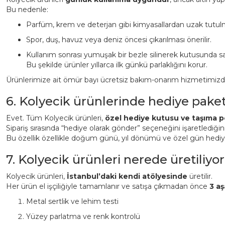
Bu nedenle:
Parfüm, krem ve deterjan gibi kimyasallardan uzak tutulm
Spor, duş, havuz veya deniz öncesi çıkarılması önerilir.
Kullanım sonrası yumuşak bir bezle silinerek kutusunda sa
Bu şekilde ürünler yıllarca ilk günkü parlaklığını korur.
Ürünlerimize ait ömür bayı ücretsiz bakım-onarım hizmetimizden 
6. Kolyecik ürünlerinde hediye pake
Evet. Tüm Kolyecik ürünleri,
özel hediye kutusu ve taşıma p
Sipariş sırasında “hediye olarak gönder” seçeneğini işaretlediği
Bu özellik özellikle doğum günü, yıl dönümü ve özel gün hediyeler
7. Kolyecik ürünleri nerede üretiliyor
Kolyecik ürünleri,
İstanbul’daki kendi atölyesinde
üretilir.
Her ürün el işçiliğiyle tamamlanır ve satışa çıkmadan önce
3 aş
Metal sertlik ve lehim testi
Yüzey parlatma ve renk kontrolü