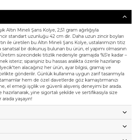
k Altın Mineli Şans Kolye, 2,51 gram ağırlığıyla
incir standart uzunluğu 42 cm dir. Daha uzun zincir boyları
tın ile üretilen bu Altın Mineli Şans Kolye, ustalarımızın titiz
ında sanatsal bir dokunuş bulunan bu ürün, el yapımı olmasının
ir. Üretim sürecindeki titizlik nedeniyle gramajda %5'e kadar –
mek isteriz; siparişiniz bu hassas aralıkta özenle hazırlanıp
Kolyecik'ten alacağınız her ürün, ayar bilgisi, gramaj ve
le birlikte gönderilir. Günlük kullanıma uygun zarif tasarımıyla
ızı tamamlar hem de özel davetlerde göz kamaştırmanızı
eme, el emeği işçilik ve güvenli alışveriş deneyimi bir arada.
hazırlanarak, yine sigortalı şekilde ve sertifikasıyla size
ir arada yaşayın!