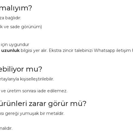
pmalıyım?
a bağlıdır:
ük ve sade görünüm)
 için uygundur
n uzunluk
bilgisi yer alır. Ekstra zincir talebinizi Whatsapp iletişi
lebiliyor mu?
aylarıyla kişiselleştirilebilir.
r ve üretim sonrası iade edilemez.
 ürünleri zarar görür mü?
pısı gereği yumuşak bir metaldir.
alıdır.