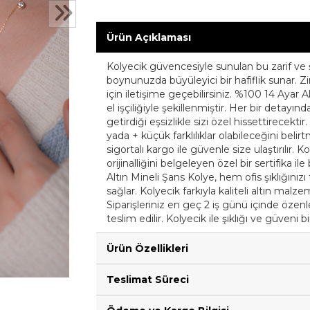
Ürün Açıklaması
Kolyecik güvencesiyle sunulan bu zarif ve şı
boynunuzda büyüleyici bir hafiflik sunar. Z
için iletişime geçebilirsiniz. %100 14 Ayar Al
el işçiliğiyle şekillenmiştir. Her bir detay
getirdiği eşsizlikle sizi özel hissettirecekt
yada + küçük farklılıklar olabileceğini belirt
sigortalı kargo ile güvenle size ulaştırılır. 
orijinalliğini belgeleyen özel bir sertifika i
Altın Mineli Şans Kolye, hem ofis şıklığın
sağlar. Kolyecik farkıyla kaliteli altın malz
Siparişleriniz en geç 2 iş günü içinde özenle 
teslim edilir. Kolyecik ile şıklığı ve güveni b
Ürün Özellikleri
Teslimat Süreci