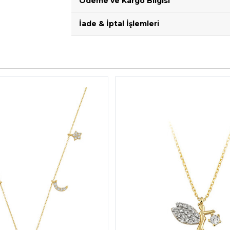
Ödeme ve Kargo Bilgisi
İade & İptal İşlemleri