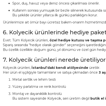
Spor, duş, havuz veya deniz öncesi çıkarılması önerilir.
Kullanım sonrası yumuşak bir bezle silinerek kutusunda sa
Bu şekilde ürünler yıllarca ilk günkü parlaklığını korur.
Ürünlerimize ait ömür bayı ücretsiz bakım-onarım hizmetimizden 
6. Kolyecik ürünlerinde hediye pake
Evet. Tüm Kolyecik ürünleri,
özel hediye kutusu ve taşıma p
Sipariş sırasında “hediye olarak gönder” seçeneğini işaretlediği
Bu özellik özellikle doğum günü, yıl dönümü ve özel gün hediyeler
7. Kolyecik ürünleri nerede üretiliyor
Kolyecik ürünleri,
İstanbul’daki kendi atölyesinde
üretilir.
Her ürün el işçiliğiyle tamamlanır ve satışa çıkmadan önce
3 aş
Metal sertlik ve lehim testi
Yüzey parlatma ve renk kontrolü
Montaj ve dayanıklılık kontrolü
Bu sistem sayesinde Kolyecik, seri üretim değil
butik el i