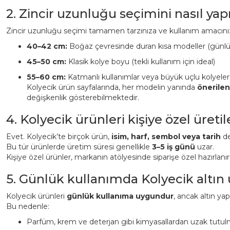
2. Zincir uzunluğu seçimini nasıl ya
Zincir uzunluğu seçimi tamamen tarzınıza ve kullanım amacınız
40–42 cm:
Boğaz çevresinde duran kısa modeller (günl
45–50 cm:
Klasik kolye boyu (tekli kullanım için ideal)
55–60 cm:
Katmanlı kullanımlar veya büyük uçlu kolyeler
Kolyecik ürün sayfalarında, her modelin yanında
önerile
değişkenlik gösterebilmektedir.
4. Kolyecik ürünleri kişiye özel üreti
Evet. Kolyecik’te birçok ürün,
isim, harf, sembol veya tarih
det
Bu tür ürünlerde üretim süresi genellikle
3–5 iş günü
uzar.
Kişiye özel ürünler, markanın atölyesinde siparişe özel hazırlanı
5. Günlük kullanımda Kolyecik altın
Kolyecik ürünleri
günlük kullanıma uygundur
, ancak altın ya
Bu nedenle:
Parfüm, krem ve deterjan gibi kimyasallardan uzak tutulm