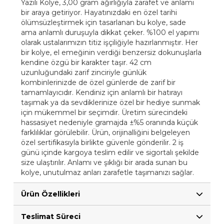
Yazılı Kolye, 3,00 gram ağırlığıyla zarafet ve anlamı
bir araya getiriyor. Hayatınızdaki en özel tarihi
ölümsüzleştirmek için tasarlanan bu kolye, sade
ama anlamlı duruşuyla dikkat çeker. %100 el yapımı
olarak ustalarımızın titiz işçiliğiyle hazırlanmıştır. Her
bir kolye, el emeğinin verdiği benzersiz dokunuşlarla
kendine özgü bir karakter taşır. 42 cm
uzunluğundaki zarif zinciriyle günlük
kombinlerinizde de özel günlerde de zarif bir
tamamlayıcıdır. Kendiniz için anlamlı bir hatırayı
taşımak ya da sevdiklerinize özel bir hediye sunmak
için mükemmel bir seçimdir. Üretim sürecindeki
hassasiyet nedeniyle gramajda ±%5 oranında küçük
farklılıklar görülebilir. Ürün, orijinalliğini belgeleyen
özel sertifikasıyla birlikte güvenle gönderilir. 2 iş
günü içinde kargoya teslim edilir ve sigortalı şekilde
size ulaştırılır. Anlamı ve şıklığı bir arada sunan bu
kolye, unutulmaz anları zarafetle taşımanızı sağlar.
Ürün Özellikleri
Teslimat Süreci