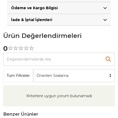
Ödeme ve Kargo Bilgisi
İade & İptal İşlemleri
Ürün Değerlendirmeleri
0
☆
★
☆
★
☆
★
☆
★
☆
★
Tüm Filtreler
Önerilen Sıralama
Kriterlere uygun yorum bulunamadı
Benzer Ürünler