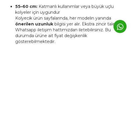
55–60 cm:
Katmanlı kullanımlar veya büyük uçlu
kolyeler için uygundur
Kolyecik ürün sayfalarında, her modelin yanında
önerilen uzunluk
bilgisi yer alır. Ekstra zincir talebinizi
Whatsapp iletişim hattımızdan iletebilirsiniz. Bu
durumda ürüne ait fiyat değişkenlik
gösterebilmektedir.
4. Kolyecik ürünleri kişiye özel
üretilebiliyor mu?
Evet. Kolyecik’te birçok ürün,
isim, harf, sembol veya tarih
detaylarıyla kişiselleştirilebilir.
Bu tür ürünlerde üretim süresi genellikle
3–5 iş günü
uzar.
Kişiye özel ürünler, markanın atölyesinde siparişe özel
hazırlanır ve üretim sonrası iade edilemez.
5. Günlük kullanımda Kolyecik
altın ürünleri zarar görür mü?
Kolyecik ürünleri
günlük kullanıma uygundur
, ancak altın
yapısı gereği yumuşak bir metaldir.