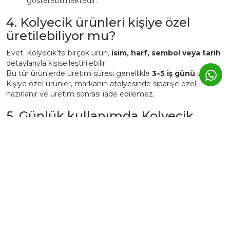
gösterebilmektedir.
4. Kolyecik ürünleri kişiye özel
üretilebiliyor mu?
Evet. Kolyecik’te birçok ürün,
isim, harf, sembol veya tarih
detaylarıyla kişiselleştirilebilir.
Bu tür ürünlerde üretim süresi genellikle
3–5 iş günü
uzar.
Kişiye özel ürünler, markanın atölyesinde siparişe özel
hazırlanır ve üretim sonrası iade edilemez.
5. Günlük kullanımda Kolyecik
altın ürünleri zarar görür mü?
Kolyecik ürünleri
günlük kullanıma uygundur
, ancak altın
yapısı gereği yumuşak bir metaldir.
Bu nedenle:
Parfüm, krem ve deterjan gibi kimyasallardan uzak
tutulmalıdır.
Spor, duş, havuz veya deniz öncesi çıkarılması önerilir.
Kullanım sonrası yumuşak bir bezle silinerek kutusunda