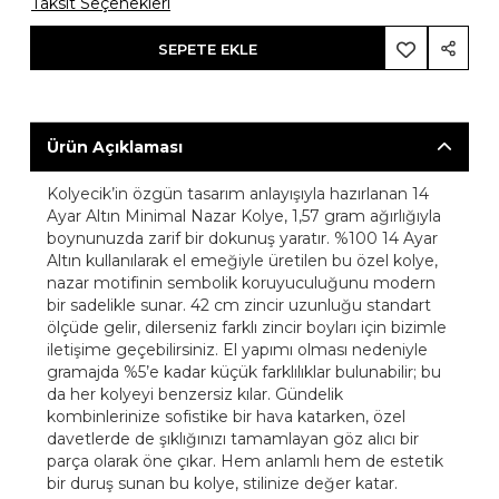
Taksit Seçenekleri
SEPETE EKLE
Ürün Açıklaması
Kolyecik’in özgün tasarım anlayışıyla hazırlanan 14
Ayar Altın Minimal Nazar Kolye, 1,57 gram ağırlığıyla
boynunuzda zarif bir dokunuş yaratır. %100 14 Ayar
Altın kullanılarak el emeğiyle üretilen bu özel kolye,
nazar motifinin sembolik koruyuculuğunu modern
bir sadelikle sunar. 42 cm zincir uzunluğu standart
ölçüde gelir, dilerseniz farklı zincir boyları için bizimle
iletişime geçebilirsiniz. El yapımı olması nedeniyle
gramajda %5’e kadar küçük farklılıklar bulunabilir; bu
da her kolyeyi benzersiz kılar. Gündelik
kombinlerinize sofistike bir hava katarken, özel
davetlerde de şıklığınızı tamamlayan göz alıcı bir
parça olarak öne çıkar. Hem anlamlı hem de estetik
bir duruş sunan bu kolye, stilinize değer katar.