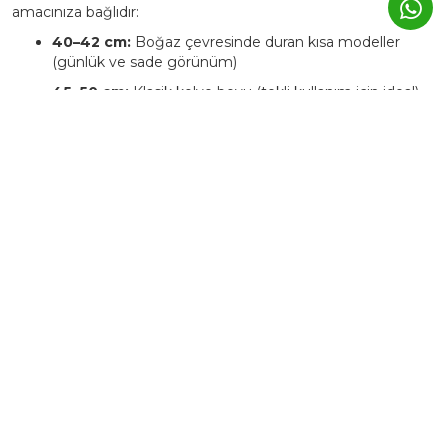
amacınıza bağlıdır:
40–42 cm:
Boğaz çevresinde duran kısa modeller
(günlük ve sade görünüm)
45–50 cm:
Klasik kolye boyu (tekli kullanım için ideal)
55–60 cm:
Katmanlı kullanımlar veya büyük uçlu
kolyeler için uygundur
Kolyecik ürün sayfalarında, her modelin yanında
önerilen uzunluk
bilgisi yer alır. Ekstra zincir talebinizi
Whatsapp iletişim hattımızdan iletebilirsiniz. Bu
durumda ürüne ait fiyat değişkenlik
gösterebilmektedir.
4. Kolyecik ürünleri kişiye özel
üretilebiliyor mu?
Evet. Kolyecik’te birçok ürün,
isim, harf, sembol veya tarih
detaylarıyla kişiselleştirilebilir.
Bu tür ürünlerde üretim süresi genellikle
3–5 iş günü
uzar.
Kişiye özel ürünler, markanın atölyesinde siparişe özel
hazırlanır ve üretim sonrası iade edilemez.