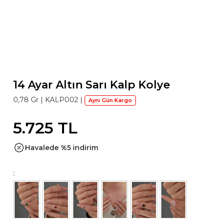
14 Ayar Altın Sarı Kalp Kolye
0,78 Gr |
KALP002
|
Aynı Gün Kargo
5.725 TL
Havalede %5 indirim
: