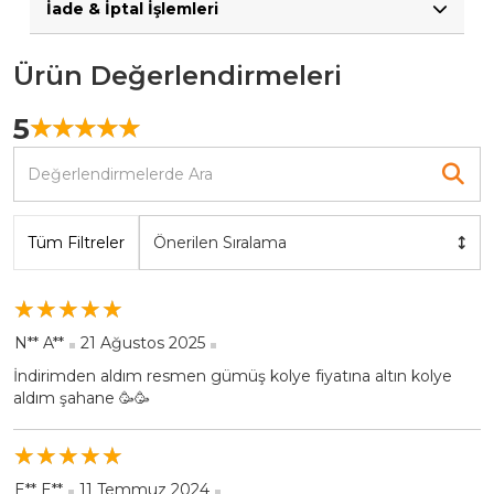
İade & İptal İşlemleri
Ürün Değerlendirmeleri
5
☆
★
☆
★
☆
★
☆
★
☆
★
Tüm Filtreler
Önerilen Sıralama
☆
★
☆
★
☆
★
☆
★
☆
★
N** A**
21 Ağustos 2025
İndirimden aldım resmen gümüş kolye fiyatına altın kolye
aldım şahane 🥳🥳
☆
★
☆
★
☆
★
☆
★
☆
★
E** E**
11 Temmuz 2024