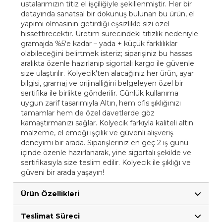
ustalarımızın titiz el işçiliğiyle şekillenmiştir. Her bir
detayında sanatsal bir dokunuş bulunan bu ürün, el
yapımı olmasının getirdiği eşsizlikle sizi özel
hissettirecektir. Üretim sürecindeki titizlik nedeniyle
gramajda %5'e kadar – yada + küçük farklılıklar
olabileceğini belirtmek isteriz; siparişiniz bu hassas
aralıkta özenle hazırlanıp sigortalı kargo ile güvenle
size ulaştırılır. Kolyecik'ten alacağınız her ürün, ayar
bilgisi, gramaj ve orijinalliğini belgeleyen özel bir
sertifika ile birlikte gönderilir. Günlük kullanıma
uygun zarif tasarımıyla Altın, hem ofis şıklığınızı
tamamlar hem de özel davetlerde göz
kamaştırmanızı sağlar. Kolyecik farkıyla kaliteli altın
malzeme, el emeği işçilik ve güvenli alışveriş
deneyimi bir arada. Siparişleriniz en geç 2 iş günü
içinde özenle hazırlanarak, yine sigortalı şekilde ve
sertifikasıyla size teslim edilir. Kolyecik ile şıklığı ve
güveni bir arada yaşayın!
Ürün Özellikleri
Teslimat Süreci