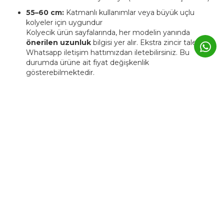
55–60 cm:
Katmanlı kullanımlar veya büyük uçlu
kolyeler için uygundur
Kolyecik ürün sayfalarında, her modelin yanında
önerilen uzunluk
bilgisi yer alır. Ekstra zincir talebinizi
Whatsapp iletişim hattımızdan iletebilirsiniz. Bu
durumda ürüne ait fiyat değişkenlik
gösterebilmektedir.
4. Kolyecik ürünleri kişiye özel
üretilebiliyor mu?
Evet. Kolyecik’te birçok ürün,
isim, harf, sembol veya tarih
detaylarıyla kişiselleştirilebilir.
Bu tür ürünlerde üretim süresi genellikle
3–5 iş günü
uzar.
Kişiye özel ürünler, markanın atölyesinde siparişe özel
hazırlanır ve üretim sonrası iade edilemez.
5. Günlük kullanımda Kolyecik
altın ürünleri zarar görür mü?
Kolyecik ürünleri
günlük kullanıma uygundur
, ancak altın