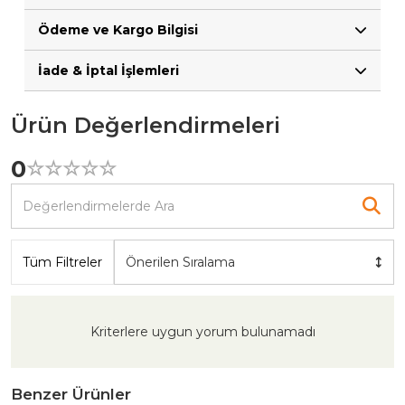
Ödeme ve Kargo Bilgisi
İade & İptal İşlemleri
Ürün Değerlendirmeleri
0
☆
★
☆
★
☆
★
☆
★
☆
★
Tüm Filtreler
Önerilen Sıralama
Kriterlere uygun yorum bulunamadı
Benzer Ürünler