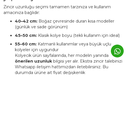
Zincir uzunluğu seçimi tamamen tarzınıza ve kullanım
amacınıza bağlıdır:
40–42 cm:
Boğaz çevresinde duran kısa modeller
(günlük ve sade görünüm)
45–50 cm:
Klasik kolye boyu (tekli kullanım için ideal)
55–60 cm:
Katmanlı kullanımlar veya büyük uçlu
kolyeler için uygundur
Kolyecik ürün sayfalarında, her modelin yanında
önerilen uzunluk
bilgisi yer alır. Ekstra zincir talebinizi
Whatsapp iletişim hattımızdan iletebilirsiniz. Bu
durumda ürüne ait fiyat değişkenlik
gösterebilmektedir.
4. Kolyecik ürünleri kişiye özel
üretilebiliyor mu?
Evet. Kolyecik’te birçok ürün,
isim, harf, sembol veya tarih
detaylarıyla kişiselleştirilebilir.
Bu tür ürünlerde üretim süresi genellikle
3–5 iş günü
uzar.
Kişiye özel ürünler, markanın atölyesinde siparişe özel