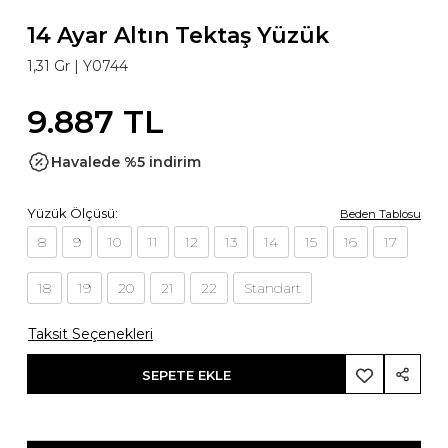
14 Ayar Altın Tektaş Yüzük
1,31 Gr |
Y0744
9.887 TL
Havalede %5 indirim
Yüzük Ölçüsü:
Beden Tablosu
8
9
10
11
12
13
14
15
16
17
18
19
20
21
22
Standart
Taksit Seçenekleri
SEPETE EKLE