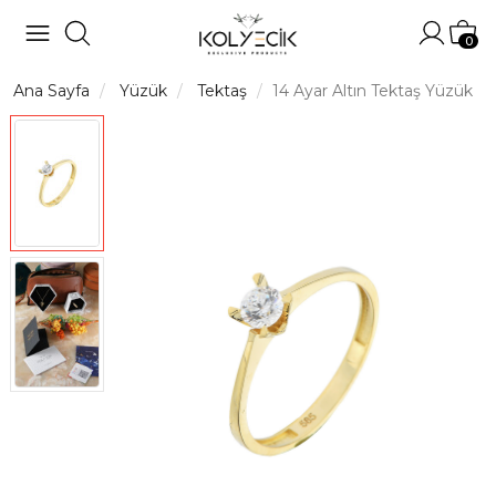
Hesabı
Sep
0
Ana Sayfa
Yüzük
Tektaş
14 Ayar Altın Tektaş Yüzük