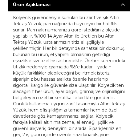
Ürün Açıklaması
Kolyecik güvencesiyle sunulan bu zarif ve şık Altın
Tektaş Yüzük, parmağınızda büyüleyici bir hafiflik
sunar. Parmak numaranıza göre istediğiniz ölçüde
yapılabilir. %100 14 Ayar Altın ile üretilen bu Altın
Tektaş Yüzük, ustalarımızın titiz el işçiliğiyle
şekillenmiştir. Her bir detayında sanatsal bir dokunuş
bulunan bu ürün, el yapımı olmasının getirdiği
eşsizlikle sizi özel hissettirecektir. Üretim sürecindeki
titizlik nedeniyle gramajda %5'e kadar – yada +
küçük farklılıklar olabileceğini belirtmek isteriz;
siparişiniz bu hassas aralıkta özenle hazırlanıp
sigortalı kargo ile güvenle size ulaştırılır. Kolyecik'ten
alacağınız her ürün, ayar bilgisi, gramaj ve orijinalliğini
belgeleyen özel bir sertifika ile birlikte gönderilir.
Günlük kullanıma uygun zarif tasarımıyla Altın Tektaş
Yüzük, hem ofis şıklığınızı tamamlar hem de özel
davetlerde göz kamaştırmanızı sağlar. Kolyecik
farkıyla kaliteli altın malzeme, el emeği işçilik ve
güvenli alışveriş deneyimi bir arada. Siparişleriniz en
geç 2 iş günü içinde özenle hazırlanarak, yine