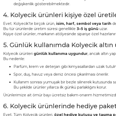
değişkenlik gösterebilmektedir.
4. Kolyecik ürünleri kişiye özel üreti
Evet. Kolyecik’te birçok ürün,
isim, harf, sembol veya tarih
det
Bu tür ürünlerde üretim süresi genellikle
3–5 iş günü
uzar.
Kişiye özel ürünler, markanın atölyesinde siparişe özel hazırlanı
5. Günlük kullanımda Kolyecik altın
Kolyecik ürünleri
günlük kullanıma uygundur
, ancak altın ya
Bu nedenle:
Parfüm, krem ve deterjan gibi kimyasallardan uzak tutulm
Spor, duş, havuz veya deniz öncesi çıkarılması önerilir.
Kullanım sonrası yumuşak bir bezle silinerek kutusunda sa
Bu şekilde ürünler yıllarca ilk günkü parlaklığını korur.
Ürünlerimize ait ömür bayı ücretsiz bakım-onarım hizmetimizden 
6. Kolyecik ürünlerinde hediye pake
Evet. Tüm Kolyecik ürünleri,
özel hediye kutusu ve taşıma p