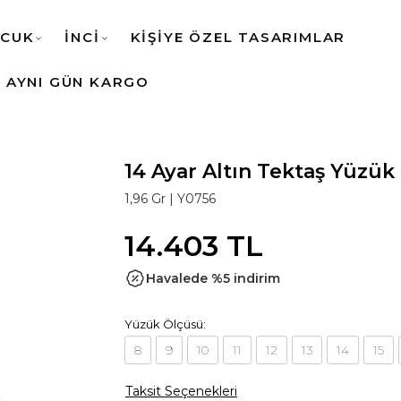
CUK
İNCİ
KİŞİYE ÖZEL TASARIMLAR
AYNI GÜN KARGO
14 Ayar Altın Tektaş Yüzük
1,96 Gr |
Y0756
14.403 TL
Havalede %5 indirim
Yüzük Ölçüsü:
8
9
10
11
12
13
14
15
Taksit Seçenekleri