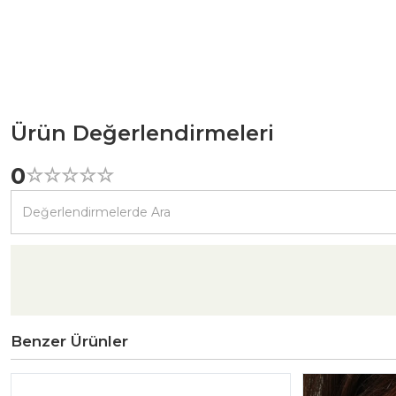
Ürün Değerlendirmeleri
0
☆
★
☆
★
☆
★
☆
★
☆
★
Benzer Ürünler