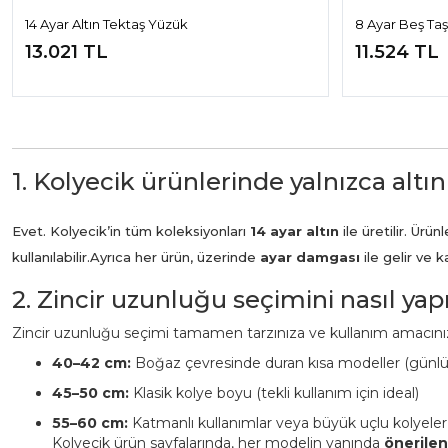
14 Ayar Altın Tektaş Yüzük
8 Ayar Beş Ta
13.021 TL
11.524 TL
1. Kolyecik ürünlerinde yalnızca altın
Evet. Kolyecik’in tüm koleksiyonları
14 ayar altın
ile üretilir. Ür
kullanılabilir.
Ayrıca her ürün, üzerinde
ayar damgası
ile gelir ve 
2. Zincir uzunluğu seçimini nasıl ya
Zincir uzunluğu seçimi tamamen tarzınıza ve kullanım amacınız
40–42 cm:
Boğaz çevresinde duran kısa modeller (günl
45–50 cm:
Klasik kolye boyu (tekli kullanım için ideal)
55–60 cm:
Katmanlı kullanımlar veya büyük uçlu kolyeler
Kolyecik ürün sayfalarında, her modelin yanında
önerile