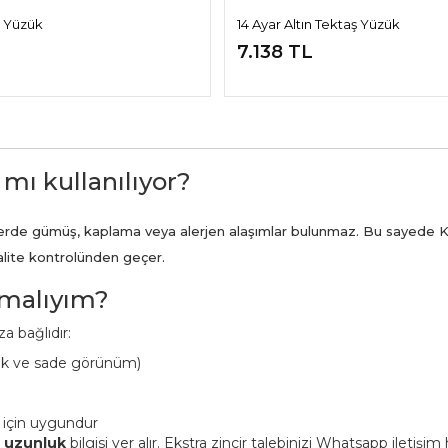
ş Yüzük
14 Ayar Altın Tektaş Yüzük
7.138 TL
 mı kullanılıyor?
ünlerde gümüş, kaplama veya alerjen alaşımlar bulunmaz. Bu sayede K
kalite kontrolünden geçer.
pmalıyım?
a bağlıdır:
ük ve sade görünüm)
 için uygundur
n uzunluk
bilgisi yer alır. Ekstra zincir talebinizi Whatsapp iletişi