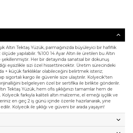
ık Altın Tektaş Yüzük, parmağınızda büyüleyici bir hafiflik
çüde yapılabilir. %100 14 Ayar Altın ile üretilen bu Altın
yle şekillenmiştir. Her bir detayında sanatsal bir dokunuş
ği eşsizlikle sizi özel hissettirecektir. Üretim sürecindeki
 + küçük farklılıklar olabileceğini belirtmek isteriz;
ıp sigortalı kargo ile güvenle size ulaştırılır. Kolyecik'ten
jinalliğini belgeleyen özel bir sertifika ile birlikte gönderilir.
ltın Tektaş Yüzük, hem ofis şıklığınızı tamamlar hem de
olyecik farkıyla kaliteli altın malzeme, el emeği işçilik ve
şleriniz en geç 2 iş günü içinde özenle hazırlanarak, yine
 edilir. Kolyecik ile şıklığı ve güveni bir arada yaşayın!