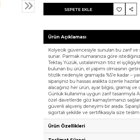
SEPETE EKLE
Ürün Açıklaması
Kolyecik güvencesiyle sunulan bu zarif ve ş
sunar. Parmak numaranıza göre istediğiniz öl
Tektaş Yüzük, ustalarımızın titiz el işçiliği
bulunan bu ürün, el yapımı olmasının getirdi
titizlik nedeniyle gramajda %5'e kadar – yada
siparişiniz bu hassas aralıkta özenle hazırlan
alacağınız her ürün, ayar bilgisi, gramaj ve ori
Günlük kullanıma uygun zarif tasarımıyla A
özel davetlerde göz kamaştırmanızı sağlar. K
güvenli alışveriş deneyimi bir arada. Sipari
sigortalı şekilde ve sertifikasıyla size teslim
Ürün Özellikleri