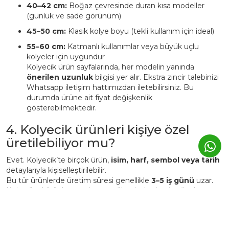
40–42 cm:
Boğaz çevresinde duran kısa modeller
(günlük ve sade görünüm)
45–50 cm:
Klasik kolye boyu (tekli kullanım için ideal)
55–60 cm:
Katmanlı kullanımlar veya büyük uçlu
kolyeler için uygundur
Kolyecik ürün sayfalarında, her modelin yanında
önerilen uzunluk
bilgisi yer alır. Ekstra zincir talebinizi
Whatsapp iletişim hattımızdan iletebilirsiniz. Bu
durumda ürüne ait fiyat değişkenlik
gösterebilmektedir.
4. Kolyecik ürünleri kişiye özel
üretilebiliyor mu?
Evet. Kolyecik’te birçok ürün,
isim, harf, sembol veya tarih
detaylarıyla kişiselleştirilebilir.
Bu tür ürünlerde üretim süresi genellikle
3–5 iş günü
uzar.
Kişiye özel ürünler, markanın atölyesinde siparişe özel
hazırlanır ve üretim sonrası iade edilemez.
5. Günlük kullanımda Kolyecik