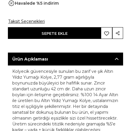
Havalede %5 indirim
Taksit Seçenekleri
SEPETE EKLE
Ürün Açıklaması
Kolyecik güvencesiyle sunulan bu zarif ve şık Altın
Yıldız Yumağı Kolye, 2,77 gram ağırlığıyla
boynunuzda büyüleyici bir hafiflik sunar. Zincir
standart uzunluğu 42 cm dir. Daha uzun zincir
boyları için iletişime geçebilirsiniz. %100 14 Ayar Altın
ile üretilen bu Altın Yıldız Yumağı Kolye, ustalarımızın
titiz el işçiliğiyle şekillenmiştir. Her bir detayında
sanatsal bir dokunuş bulunan bu ürün, el yapımı
olmasının getirdiği eşsizlikle sizi özel hissettirecektir.
Üretim sürecindeki titizlik nedeniyle gramajda %5'e
kadar – yada + küçük farklılıklar olabileceğini