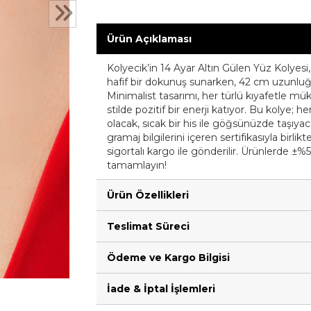
Ürün Açıklaması
Kolyecik’in 14 Ayar Altın Gülen Yüz Kolyesi, 
hafif bir dokunuş sunarken, 42 cm uzunluğun
Minimalist tasarımı, her türlü kıyafetl
stilde pozitif bir enerji katıyor. Bu kolye
olacak, sıcak bir his ile göğsünüzde taşıyaca
gramaj bilgilerini içeren sertifikasıyla birl
sigortalı kargo ile gönderilir. Ürünlerde ±%5
tamamlayın!
Ürün Özellikleri
Teslimat Süreci
Ödeme ve Kargo Bilgisi
İade & İptal İşlemleri