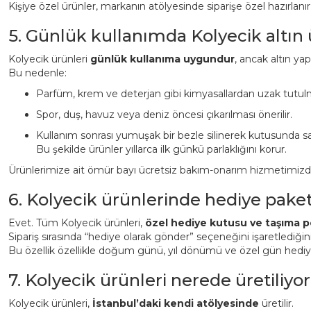
Kişiye özel ürünler, markanın atölyesinde siparişe özel hazırlanı
5. Günlük kullanımda Kolyecik altın
Kolyecik ürünleri
günlük kullanıma uygundur
, ancak altın ya
Bu nedenle:
Parfüm, krem ve deterjan gibi kimyasallardan uzak tutulm
Spor, duş, havuz veya deniz öncesi çıkarılması önerilir.
Kullanım sonrası yumuşak bir bezle silinerek kutusunda sa
Bu şekilde ürünler yıllarca ilk günkü parlaklığını korur.
Ürünlerimize ait ömür bayı ücretsiz bakım-onarım hizmetimizden 
6. Kolyecik ürünlerinde hediye pake
Evet. Tüm Kolyecik ürünleri,
özel hediye kutusu ve taşıma p
Sipariş sırasında “hediye olarak gönder” seçeneğini işaretlediği
Bu özellik özellikle doğum günü, yıl dönümü ve özel gün hediyeler
7. Kolyecik ürünleri nerede üretiliyor
Kolyecik ürünleri,
İstanbul’daki kendi atölyesinde
üretilir.