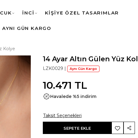
CUK
İNCİ
KİŞİYE ÖZEL TASARIMLAR
AYNI GÜN KARGO
z Kolye
14 Ayar Altın Gülen Yüz Ko
LZK0029
|
Aynı Gün Kargo
10.471 TL
Havalede %5 indirim
Taksit Seçenekleri
SEPETE EKLE