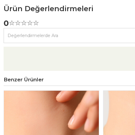
Ürün Değerlendirmeleri
0
☆
★
☆
★
☆
★
☆
★
☆
★
Benzer Ürünler