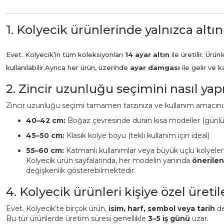
1. Kolyecik ürünlerinde yalnızca altın
Evet. Kolyecik’in tüm koleksiyonları
14 ayar altın
ile üretilir. Ür
kullanılabilir.
Ayrıca her ürün, üzerinde
ayar damgası
ile gelir ve 
2. Zincir uzunluğu seçimini nasıl ya
Zincir uzunluğu seçimi tamamen tarzınıza ve kullanım amacınız
40–42 cm:
Boğaz çevresinde duran kısa modeller (günl
45–50 cm:
Klasik kolye boyu (tekli kullanım için ideal)
55–60 cm:
Katmanlı kullanımlar veya büyük uçlu kolyeler
Kolyecik ürün sayfalarında, her modelin yanında
önerile
değişkenlik gösterebilmektedir.
4. Kolyecik ürünleri kişiye özel üreti
Evet. Kolyecik’te birçok ürün,
isim, harf, sembol veya tarih
det
Bu tür ürünlerde üretim süresi genellikle
3–5 iş günü
uzar.