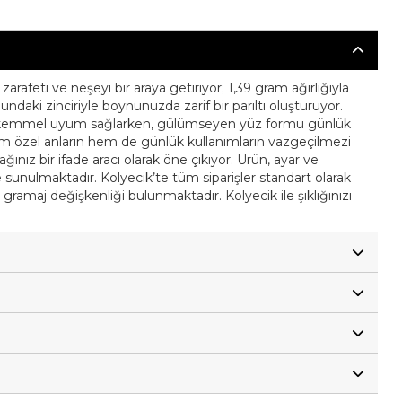
zarafeti ve neşeyi bir araya getiriyor; 1,39 gram ağırlığıyla
daki zinciriyle boynunuzda zarif bir parıltı oluşturuyor.
e mükemmel uyum sağlarken, gülümseyen yüz formu günlük
; hem özel anların hem de günlük kullanımların vazgeçilmezi
ğınız bir ifade aracı olarak öne çıkıyor. Ürün, ayar ve
ikte sunulmaktadır. Kolyecik’te tüm siparişler standart olarak
 gramaj değişkenliği bulunmaktadır. Kolyecik ile şıklığınızı