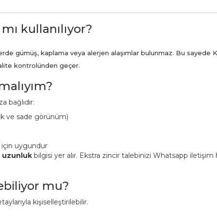
 mı kullanılıyor?
ünlerde gümüş, kaplama veya alerjen alaşımlar bulunmaz. Bu sayede K
kalite kontrolünden geçer.
pmalıyım?
a bağlıdır:
ük ve sade görünüm)
 için uygundur
n uzunluk
bilgisi yer alır. Ekstra zincir talebinizi Whatsapp iletişi
lebiliyor mu?
aylarıyla kişiselleştirilebilir.