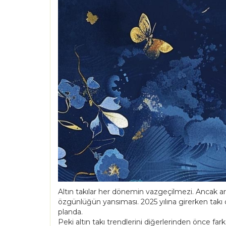
Altın takılar her dönemin vazgeçilmezi. Ancak artı
özgünlüğün yansıması. 2025 yılına girerken takı d
planda.
Peki altın takı trendlerini diğerlerinden önce fark