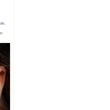
rde,
ün