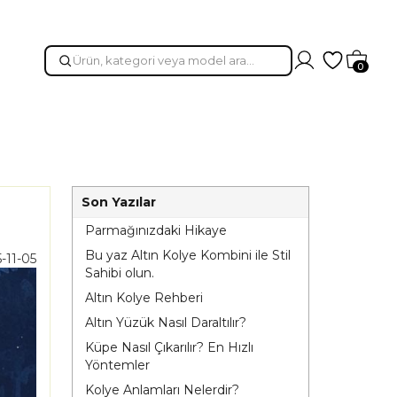
Hesabım
Favorileri
Sepet
0
Son Yazılar
Parmağınızdaki Hikaye
Bu yaz Altın Kolye Kombini ile Stil
-11-05
Sahibi olun.
Altın Kolye Rehberi
Altın Yüzük Nasıl Daraltılır?
Küpe Nasıl Çıkarılır? En Hızlı
Yöntemler
Kolye Anlamları Nelerdir?