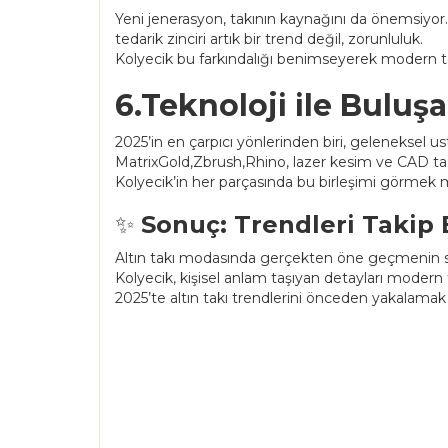
Yeni jenerasyon, takının kaynağını da önemsiyor. 
tedarik zinciri artık bir trend değil, zorunluluk.
Kolyecik bu farkındalığı benimseyerek modern tas
6.Teknoloji ile Buluşan
2025’in en çarpıcı yönlerinden biri, geleneksel ustal
MatrixGold,Zbrush,Rhino, lazer kesim ve CAD tas
Kolyecik’in her parçasında bu birleşimi görmek 
✨
Sonuç: Trendleri Takip 
Altın takı modasında gerçekten öne geçmenin sır
Kolyecik, kişisel anlam taşıyan detayları modern
2025’te altın takı trendlerini önceden yakalamak 