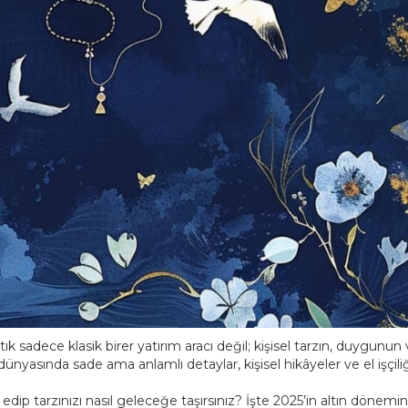
k sadece klasik birer yatırım aracı değil; kişisel tarzın, duygunun
ünyasında sade ama anlamlı detaylar, kişisel hikâyeler ve el işçili
 edip tarzınızı nasıl geleceğe taşırsınız? İşte 2025’in altın dönemin