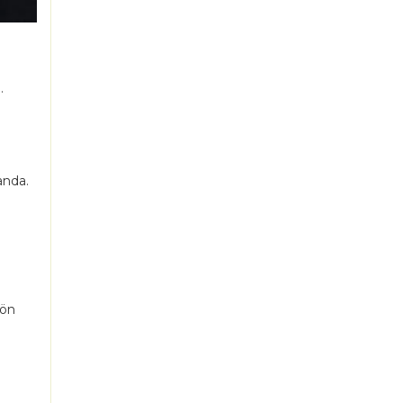
…
anda.
 ön