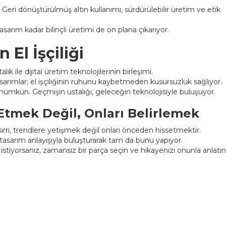
Geri dönüştürülmüş altın kullanımı, sürdürülebilir üretim ve etik
arım kadar bilinçli üretimi de ön plana çıkarıyor.
 El İşçiliği
ık ile dijital üretim teknolojilerinin birleşimi.
arımlar; el işçiliğinin ruhunu kaybetmeden kusursuzluk sağlıyor.
mümkün. Geçmişin ustalığı, geleceğin teknolojisiyle buluşuyor.
Etmek Değil, Onları Belirlemek
rı, trendlere yetişmek değil onları önceden hissetmektir.
 tasarım anlayışıyla buluşturarak tam da bunu yapıyor.
istiyorsanız, zamansız bir parça seçin ve hikayenizi onunla anlatın