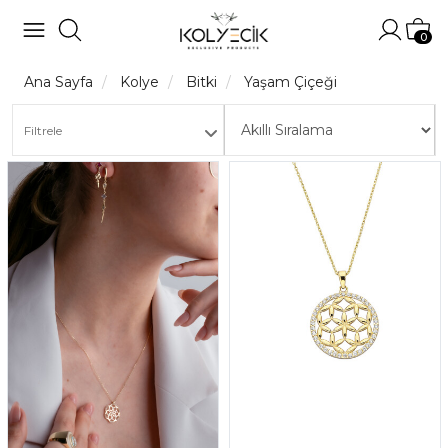
Hesabı
Sep
0
Ana Sayfa
Kolye
Bitki
Yaşam Çiçeği
Filtrele