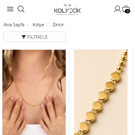
Hesabı
Sep
0
Ana Sayfa
Kolye
Zincir
FILTRELE