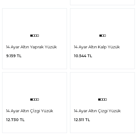
7.802 TL
7.951 TL
14 Ayar Altın Zarif Baget
14 Ayar Altın Tırtıl Yüzük
Yüzük
7.214 TL
11.928 TL