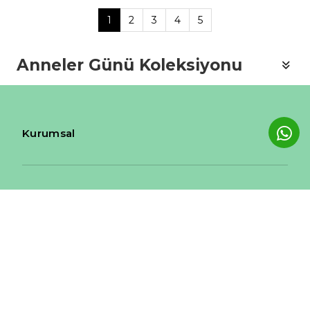
14 Ayar Altın Trend Yüzük
14 Ayar Altın Baget Yüzük
7.709 TL
10.398 TL