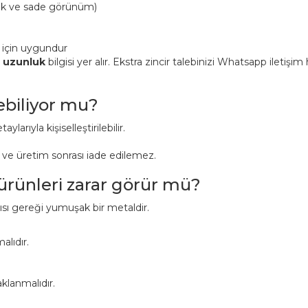
ük ve sade görünüm)
 için uygundur
n uzunluk
bilgisi yer alır. Ekstra zincir talebinizi Whatsapp iletişi
lebiliyor mu?
aylarıyla kişiselleştirilebilir.
r ve üretim sonrası iade edilemez.
 ürünleri zarar görür mü?
pısı gereği yumuşak bir metaldir.
alıdır.
klanmalıdır.