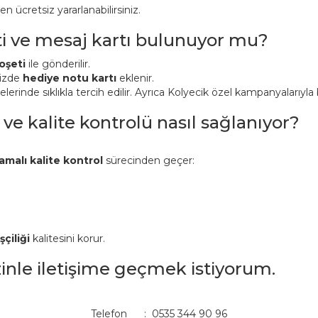
ücretsiz yararlanabilirsiniz.
ti ve mesaj kartı bulunuyor mu?
oşeti
ile gönderilir.
nizde
hediye notu kartı
eklenir.
inde sıklıkla tercih edilir. Ayrıca Kolyecik özel kampanyalarıyla bi
 ve kalite kontrolü nasıl sağlanıyor?
amalı kalite kontrol
sürecinden geçer:
şçiliği
kalitesini korur.
izinle iletişime geçmek istiyorum.
Telefon : 0535 344 90 96