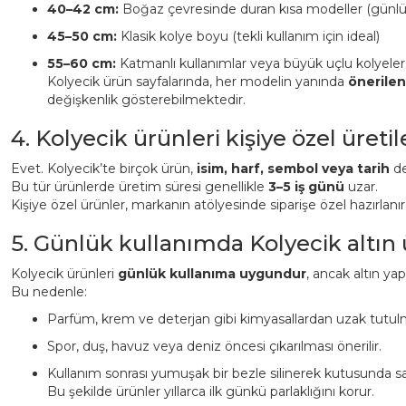
40–42 cm:
Boğaz çevresinde duran kısa modeller (günl
45–50 cm:
Klasik kolye boyu (tekli kullanım için ideal)
55–60 cm:
Katmanlı kullanımlar veya büyük uçlu kolyeler
Kolyecik ürün sayfalarında, her modelin yanında
önerile
değişkenlik gösterebilmektedir.
4. Kolyecik ürünleri kişiye özel üreti
Evet. Kolyecik’te birçok ürün,
isim, harf, sembol veya tarih
det
Bu tür ürünlerde üretim süresi genellikle
3–5 iş günü
uzar.
Kişiye özel ürünler, markanın atölyesinde siparişe özel hazırlanı
5. Günlük kullanımda Kolyecik altın
Kolyecik ürünleri
günlük kullanıma uygundur
, ancak altın ya
Bu nedenle:
Parfüm, krem ve deterjan gibi kimyasallardan uzak tutulm
Spor, duş, havuz veya deniz öncesi çıkarılması önerilir.
Kullanım sonrası yumuşak bir bezle silinerek kutusunda sa
Bu şekilde ürünler yıllarca ilk günkü parlaklığını korur.