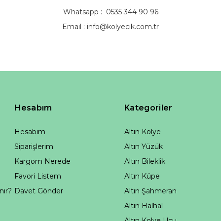
Whatsapp : 0535 344 90 96
Email :
info@kolyecik.com.tr
Hesabım
Kategoriler
Hesabım
Altın Kolye
Siparişlerim
Altın Yüzük
Kargom Nerede
Altın Bileklik
Favori Listem
Altın Küpe
nır?
Davet Gönder
Altın Şahmeran
Altın Halhal
Altın Kolye Ucu