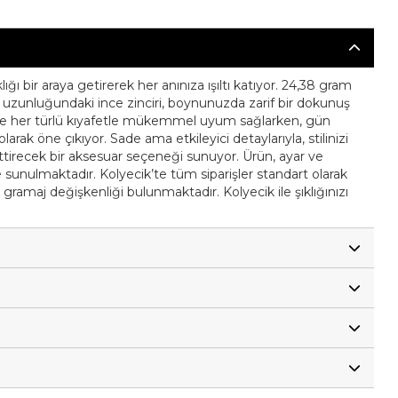
ğı bir araya getirerek her anınıza ışıltı katıyor. 24,38 gram
 cm uzunluğundaki ince zinciri, boynunuzda zarif bir dokunuş
inde her türlü kıyafetle mükemmel uyum sağlarken, gün
larak öne çıkıyor. Sade ama etkileyici detaylarıyla, stilinizi
tirecek bir aksesuar seçeneği sunuyor. Ürün, ayar ve
ikte sunulmaktadır. Kolyecik’te tüm siparişler standart olarak
 gramaj değişkenliği bulunmaktadır. Kolyecik ile şıklığınızı