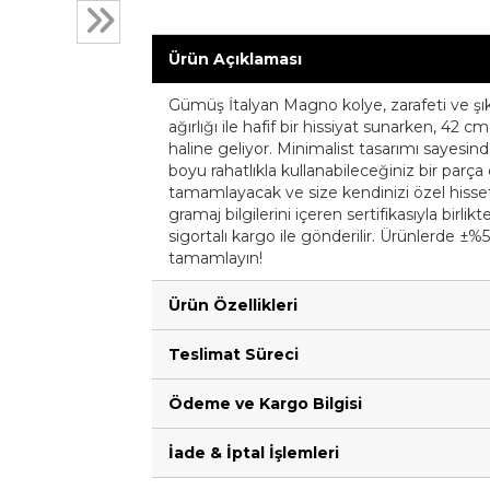
Ürün Açıklaması
Gümüş İtalyan Magno kolye, zarafeti ve şıklı
ağırlığı ile hafif bir hissiyat sunarken, 42
haline geliyor. Minimalist tasarımı sayes
boyu rahatlıkla kullanabileceğiniz bir parça o
tamamlayacak ve size kendinizi özel hisset
gramaj bilgilerini içeren sertifikasıyla birl
sigortalı kargo ile gönderilir. Ürünlerde ±%5
tamamlayın!
Ürün Özellikleri
Teslimat Süreci
Ödeme ve Kargo Bilgisi
İade & İptal İşlemleri