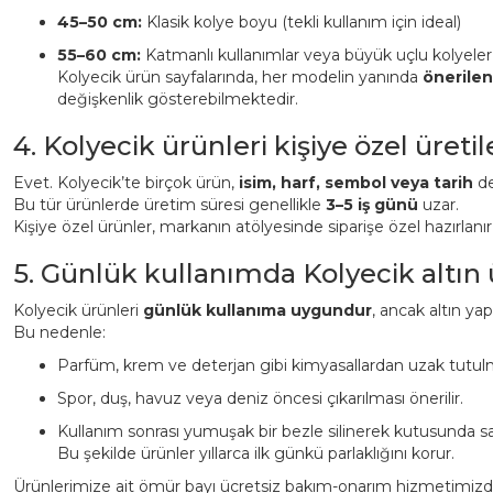
45–50 cm:
Klasik kolye boyu (tekli kullanım için ideal)
55–60 cm:
Katmanlı kullanımlar veya büyük uçlu kolyeler
Kolyecik ürün sayfalarında, her modelin yanında
önerile
değişkenlik gösterebilmektedir.
4. Kolyecik ürünleri kişiye özel üreti
Evet. Kolyecik’te birçok ürün,
isim, harf, sembol veya tarih
det
Bu tür ürünlerde üretim süresi genellikle
3–5 iş günü
uzar.
Kişiye özel ürünler, markanın atölyesinde siparişe özel hazırlanı
5. Günlük kullanımda Kolyecik altın
Kolyecik ürünleri
günlük kullanıma uygundur
, ancak altın ya
Bu nedenle:
Parfüm, krem ve deterjan gibi kimyasallardan uzak tutulm
Spor, duş, havuz veya deniz öncesi çıkarılması önerilir.
Kullanım sonrası yumuşak bir bezle silinerek kutusunda sa
Bu şekilde ürünler yıllarca ilk günkü parlaklığını korur.
Ürünlerimize ait ömür bayı ücretsiz bakım-onarım hizmetimizden 