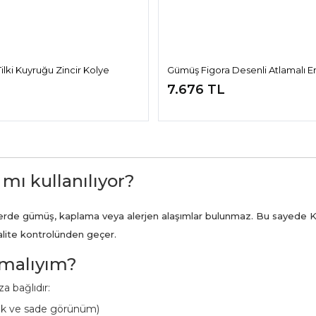
lki Kuyruğu Zincir Kolye
Gümüş Figora Desenli Atlamalı E
7.676 TL
 mı kullanılıyor?
ünlerde gümüş, kaplama veya alerjen alaşımlar bulunmaz. Bu sayede K
kalite kontrolünden geçer.
pmalıyım?
a bağlıdır:
ük ve sade görünüm)