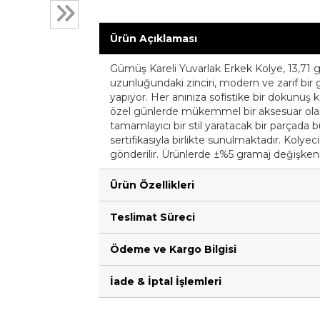
Ürün Açıklaması
Gümüş Kareli Yuvarlak Erkek Kolye, 13,71 gra
uzunluğundaki zinciri, modern ve zarif bir g
yapıyor. Her anınıza sofistike bir dokunu
özel günlerde mükemmel bir aksesuar olarak
tamamlayıcı bir stil yaratacak bir parçada bu
sertifikasıyla birlikte sunulmaktadır. Kolyeci
gönderilir. Ürünlerde ±%5 gramaj değişkenli
Ürün Özellikleri
Teslimat Süreci
Ödeme ve Kargo Bilgisi
İade & İptal İşlemleri