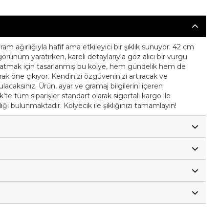
m ağırlığıyla hafif ama etkileyici bir şıklık sunuyor. 42 cm
örünüm yaratırken, kareli detaylarıyla göz alıcı bir vurgu
ş katmak için tasarlanmış bu kolye, hem gündelik hem de
 öne çıkıyor. Kendinizi özgüveninizi artıracak ve
lacaksınız. Ürün, ayar ve gramaj bilgilerini içeren
k’te tüm siparişler standart olarak sigortalı kargo ile
ği bulunmaktadır. Kolyecik ile şıklığınızı tamamlayın!