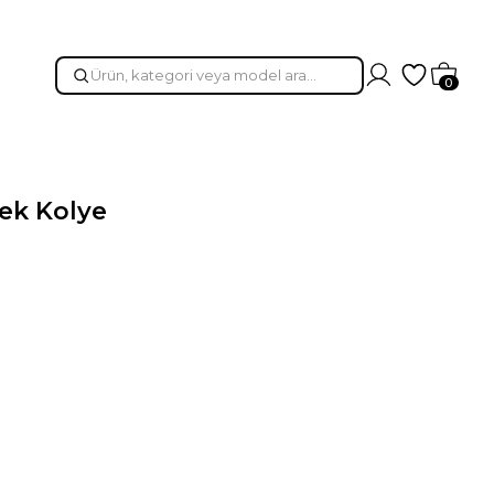
Hesabım
Favorileri
Sepet
0
ek Kolye