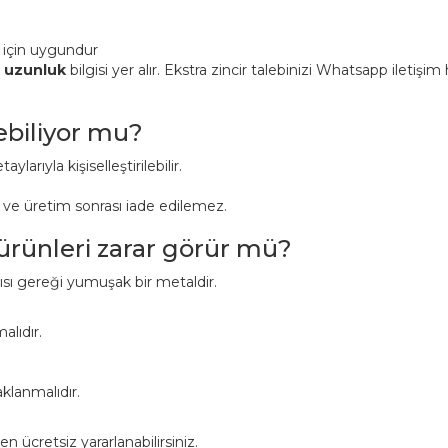
 için uygundur
n uzunluk
bilgisi yer alır. Ekstra zincir talebinizi Whatsapp iletişi
lebiliyor mu?
aylarıyla kişiselleştirilebilir.
r ve üretim sonrası iade edilemez.
 ürünleri zarar görür mü?
pısı gereği yumuşak bir metaldir.
alıdır.
klanmalıdır.
ücretsiz yararlanabilirsiniz.