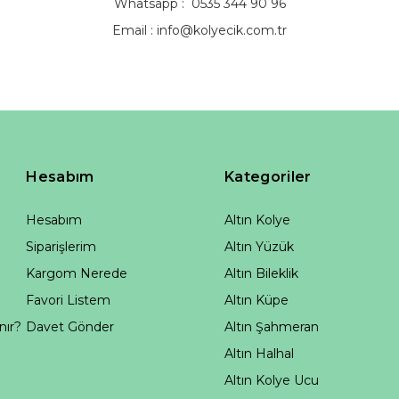
Whatsapp : 0535 344 90 96
Email :
info@kolyecik.com.tr
Hesabım
Kategoriler
Hesabım
Altın Kolye
Siparişlerim
Altın Yüzük
Kargom Nerede
Altın Bileklik
Favori Listem
Altın Küpe
nır?
Davet Gönder
Altın Şahmeran
Altın Halhal
Altın Kolye Ucu