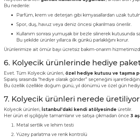
Bu nedenle:
Parfüm, krem ve deterjan gibi kimyasallardan uzak tutulm
Spor, duş, havuz veya deniz öncesi çıkarılması önerilir.
Kullanım sonrası yumuşak bir bezle silinerek kutusunda sa
Bu şekilde ürünler yıllarca ilk günkü parlaklığını korur.
Ürünlerimize ait ömür bayı ücretsiz bakım-onarım hizmetimizden 
6. Kolyecik ürünlerinde hediye pake
Evet. Tüm Kolyecik ürünleri,
özel hediye kutusu ve taşıma p
Sipariş sırasında “hediye olarak gönder” seçeneğini işaretlediği
Bu özellik özellikle doğum günü, yıl dönümü ve özel gün hediyeler
7. Kolyecik ürünleri nerede üretiliyor
Kolyecik ürünleri,
İstanbul’daki kendi atölyesinde
üretilir.
Her ürün el işçiliğiyle tamamlanır ve satışa çıkmadan önce
3 aş
Metal sertlik ve lehim testi
Yüzey parlatma ve renk kontrolü