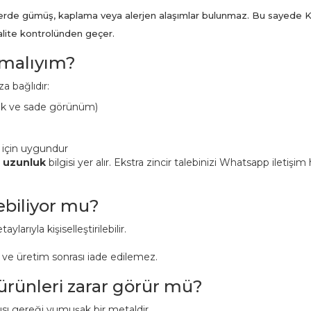
ünlerde gümüş, kaplama veya alerjen alaşımlar bulunmaz. Bu sayede K
kalite kontrolünden geçer.
pmalıyım?
a bağlıdır:
ük ve sade görünüm)
 için uygundur
n uzunluk
bilgisi yer alır. Ekstra zincir talebinizi Whatsapp iletişi
lebiliyor mu?
aylarıyla kişiselleştirilebilir.
r ve üretim sonrası iade edilemez.
 ürünleri zarar görür mü?
pısı gereği yumuşak bir metaldir.