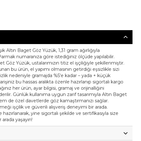
ık Altın Baget Göz Yüzük, 1,31 gram ağırlığıyla
 Parmak numaranıza göre istediğiniz ölçüde yapılabilir.
 Göz Yüzük, ustalarımızın titiz el işçiliğiyle şekillenmiştir.
an bu ürün, el yapımı olmasının getirdiği eşsizlikle sizi
itizlik nedeniyle gramajda %5'e kadar – yada + küçük
iparişiniz bu hassas aralıkta özenle hazırlanıp sigortalı kargo
ağınız her ürün, ayar bilgisi, gramaj ve orijinalliğini
nderilir. Günlük kullanıma uygun zarif tasarımıyla Altın Baget
hem de özel davetlerde göz kamaştırmanızı sağlar.
emeği işçilik ve güvenli alışveriş deneyimi bir arada.
hazırlanarak, yine sigortalı şekilde ve sertifikasıyla size
ir arada yaşayın!