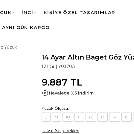
CUK
İNCİ
KİŞİYE ÖZEL TASARIMLAR
AYNI GÜN KARGO
öz Yüzük
14 Ayar Altın Baget Göz Y
1,31 Gr |
Y0370A
9.887 TL
Havalede %5 indirim
Yüzük Ölçüsü:
8
9
10
11
12
13
14
15
Taksit Seçenekleri