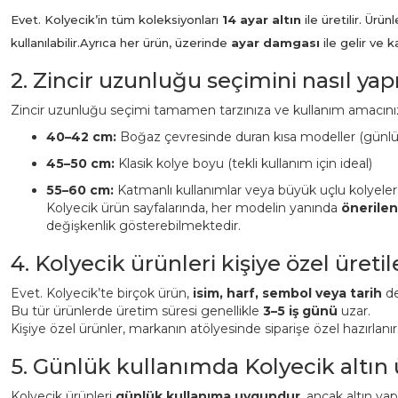
Evet. Kolyecik’in tüm koleksiyonları
14 ayar altın
ile üretilir. Ür
kullanılabilir.
Ayrıca her ürün, üzerinde
ayar damgası
ile gelir ve 
2. Zincir uzunluğu seçimini nasıl ya
Zincir uzunluğu seçimi tamamen tarzınıza ve kullanım amacınız
40–42 cm:
Boğaz çevresinde duran kısa modeller (günl
45–50 cm:
Klasik kolye boyu (tekli kullanım için ideal)
55–60 cm:
Katmanlı kullanımlar veya büyük uçlu kolyeler
Kolyecik ürün sayfalarında, her modelin yanında
önerile
değişkenlik gösterebilmektedir.
4. Kolyecik ürünleri kişiye özel üreti
Evet. Kolyecik’te birçok ürün,
isim, harf, sembol veya tarih
det
Bu tür ürünlerde üretim süresi genellikle
3–5 iş günü
uzar.
Kişiye özel ürünler, markanın atölyesinde siparişe özel hazırlanı
5. Günlük kullanımda Kolyecik altın
Kolyecik ürünleri
günlük kullanıma uygundur
, ancak altın ya