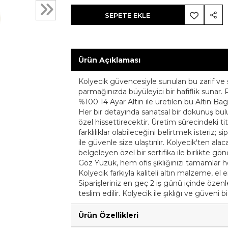
SEPETE EKLE
Ürün Açıklaması
Kolyecik güvencesiyle sunulan bu zarif ve ş
parmağınızda büyüleyici bir hafiflik sunar.
%100 14 Ayar Altın ile üretilen bu Altın Baget
Her bir detayında sanatsal bir dokunuş bulun
özel hissettirecektir. Üretim sürecindeki t
farklılıklar olabileceğini belirtmek isteriz; s
ile güvenle size ulaştırılır. Kolyecik'ten alac
belgeleyen özel bir sertifika ile birlikte gö
Göz Yüzük, hem ofis şıklığınızı tamamlar 
Kolyecik farkıyla kaliteli altın malzeme, el 
Siparişleriniz en geç 2 iş günü içinde özenle 
teslim edilir. Kolyecik ile şıklığı ve güveni b
Ürün Özellikleri