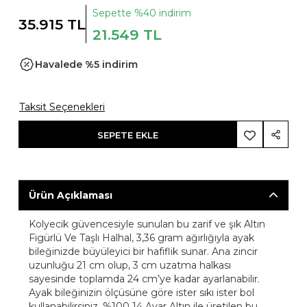
Sepette %40 indirim
35.915 TL
21.549 TL
Havalede %5 indirim
Taksit Seçenekleri
SEPETE EKLE
Ürün Açıklaması
Kolyecik güvencesiyle sunulan bu zarif ve şık Altın
Figürlü Ve Taşlı Halhal, 3,36 gram ağırlığıyla ayak
bileğinizde büyüleyici bir hafiflik sunar. Ana zincir
uzunluğu 21 cm olup, 3 cm uzatma halkası
sayesinde toplamda 24 cm’ye kadar ayarlanabilir.
Ayak bileğinizin ölçüsüne göre ister sıkı ister bol
kullanabilirsiniz. %100 14 Ayar Altın ile üretilen bu