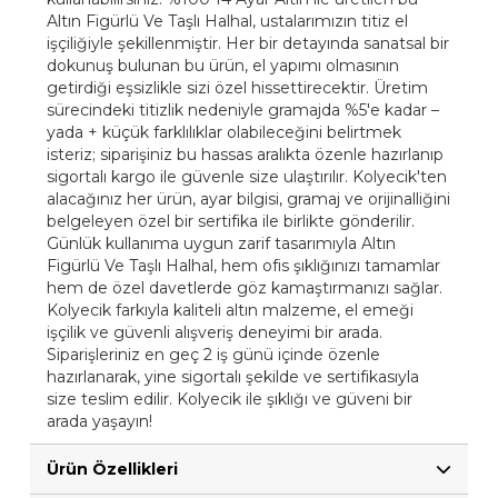
Altın Figürlü Ve Taşlı Halhal, ustalarımızın titiz el
işçiliğiyle şekillenmiştir. Her bir detayında sanatsal bir
dokunuş bulunan bu ürün, el yapımı olmasının
getirdiği eşsizlikle sizi özel hissettirecektir. Üretim
sürecindeki titizlik nedeniyle gramajda %5'e kadar –
yada + küçük farklılıklar olabileceğini belirtmek
isteriz; siparişiniz bu hassas aralıkta özenle hazırlanıp
sigortalı kargo ile güvenle size ulaştırılır. Kolyecik'ten
alacağınız her ürün, ayar bilgisi, gramaj ve orijinalliğini
belgeleyen özel bir sertifika ile birlikte gönderilir.
Günlük kullanıma uygun zarif tasarımıyla Altın
Figürlü Ve Taşlı Halhal, hem ofis şıklığınızı tamamlar
hem de özel davetlerde göz kamaştırmanızı sağlar.
Kolyecik farkıyla kaliteli altın malzeme, el emeği
işçilik ve güvenli alışveriş deneyimi bir arada.
Siparişleriniz en geç 2 iş günü içinde özenle
hazırlanarak, yine sigortalı şekilde ve sertifikasıyla
size teslim edilir. Kolyecik ile şıklığı ve güveni bir
arada yaşayın!
Ürün Özellikleri