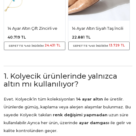
14 Ayar Altın Çift Zincirli ve
14 Ayar Altın Siyah Taş İncili
Mavi Taşlı Halhal
Halhal
40.719 TL
22.881 TL
24.431 TL
13.729 TL
SEPETTE %40 INDIRIM
SEPETTE %40 INDIRIM
1. Kolyecik ürünlerinde yalnızca
altın mı kullanılıyor?
Evet. Kolyecik’in tüm koleksiyonları
14 ayar altın
ile üretilir.
Ürünlerde gümüş, kaplama veya alerjen alaşımlar bulunmaz. Bu
sayede Kolyecik takıları
renk değişimi yapmadan
uzun süre
kullanılabilir.
Ayrıca her ürün, üzerinde
ayar damgası
ile gelir ve
kalite kontrolünden geçer.