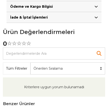
Ödeme ve Kargo Bilgisi
İade & İptal İşlemleri
Ürün Değerlendirmeleri
0
☆
★
☆
★
☆
★
☆
★
☆
★
Tüm Filtreler
Önerilen Sıralama
Kriterlere uygun yorum bulunamadı
Benzer Ürünler