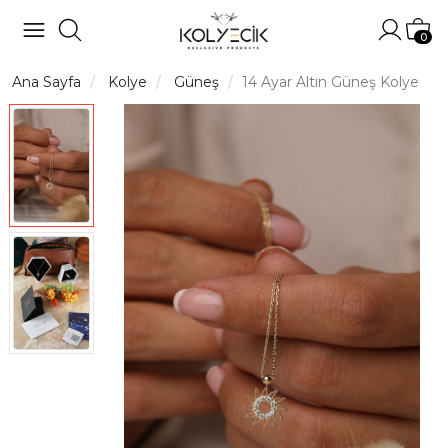
Hesabı
Sep
0
Ana Sayfa
Kolye
Güneş
14 Ayar Altın Güneş Kolye