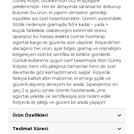
Güneş Kolye, ustalarımızın titiz el işçiliğiyle
şekillenmiştir. Her bir detayında sanatsal bir dokunuş
bulunan bu ürün, el yapımı olmasının getirdiği
eşsizlikle sizi özel hissettirecektir. Üretim sürecindeki
titizlik nedeniyle gramajda %5'e kadar – yada +
küçük farklılıklar olabileceğini belirtmek isteriz;
siparişiniz bu hassas aralıkta özenle hazırlanıp
sigortalı kargo ile güvenle size ulaştırılır. Kolyecik'ten
alacağınız her ürün, ayar bilgisi, gramaj ve orijinalliğini
belgeleyen özel bir sertifika ile birlikte gönderilir.
Günlük kullanıma uygun zarif tasarımıyla Altın Güneş
Kolyee, hem ofis şıklığınızı tamamlar hem de özel
davetlerde göz kamaştırmanızı sağlar. Kolyecik
farkıyla kaliteli altın malzeme, el emeği işçilik ve
güvenli alışveriş deneyimi bir arada. Siparişleriniz en
geç 2 iş günü içinde özenle hazırlanarak, yine
sigortalı şekilde ve sertifikasıyla size teslim edilir.
Kolyecik ile şıklığı ve güveni bir arada yaşayın!
Ürün Özellikleri
Teslimat Süreci