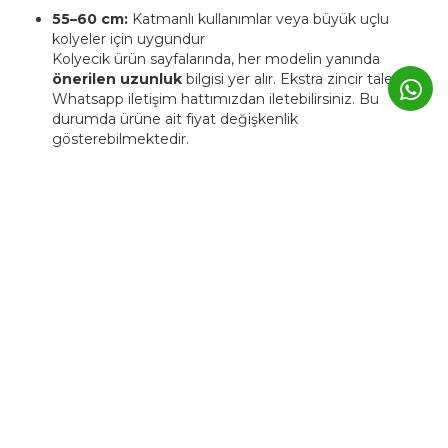
55–60 cm:
Katmanlı kullanımlar veya büyük uçlu
kolyeler için uygundur
Kolyecik ürün sayfalarında, her modelin yanında
önerilen uzunluk
bilgisi yer alır. Ekstra zincir talebinizi
Whatsapp iletişim hattımızdan iletebilirsiniz. Bu
durumda ürüne ait fiyat değişkenlik
gösterebilmektedir.
4. Kolyecik ürünleri kişiye özel
üretilebiliyor mu?
Evet. Kolyecik’te birçok ürün,
isim, harf, sembol veya tarih
detaylarıyla kişiselleştirilebilir.
Bu tür ürünlerde üretim süresi genellikle
3–5 iş günü
uzar.
Kişiye özel ürünler, markanın atölyesinde siparişe özel
hazırlanır ve üretim sonrası iade edilemez.
5. Günlük kullanımda Kolyecik
altın ürünleri zarar görür mü?
Kolyecik ürünleri
günlük kullanıma uygundur
, ancak altın
yapısı gereği yumuşak bir metaldir.