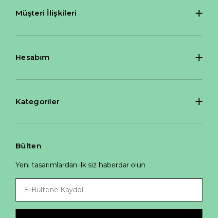
8 Ayar Yarımtur Yüzük
7.213 TL
8 Ayar
Kurumsal