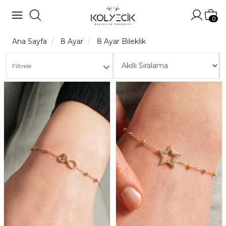
Hesabı
Sep
0
Ana Sayfa
8 Ayar
8 Ayar Bileklik
Filtrele