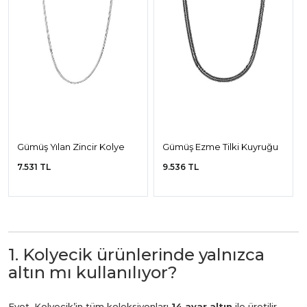
Gümüş Yılan Zincir Kolye
Gümüş Ezme Tilki Kuyruğu
Zincir Kolye
7.531 TL
9.536 TL
1. Kolyecik ürünlerinde yalnızca
altın mı kullanılıyor?
Evet. Kolyecik’in tüm koleksiyonları
14 ayar altın
ile üretilir.