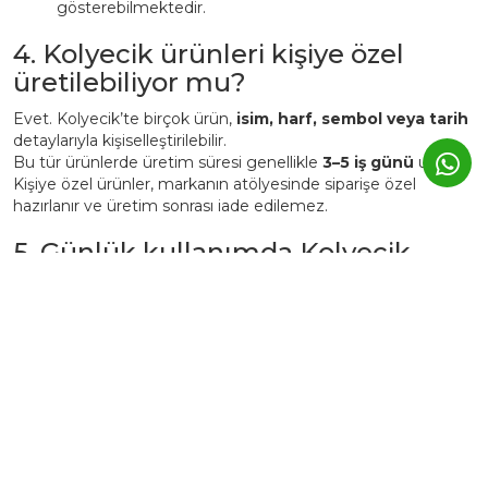
gösterebilmektedir.
4. Kolyecik ürünleri kişiye özel
üretilebiliyor mu?
Evet. Kolyecik’te birçok ürün,
isim, harf, sembol veya tarih
detaylarıyla kişiselleştirilebilir.
Bu tür ürünlerde üretim süresi genellikle
3–5 iş günü
uzar.
Kişiye özel ürünler, markanın atölyesinde siparişe özel
hazırlanır ve üretim sonrası iade edilemez.
5. Günlük kullanımda Kolyecik
altın ürünleri zarar görür mü?
Kolyecik ürünleri
günlük kullanıma uygundur
, ancak altın
yapısı gereği yumuşak bir metaldir.
Bu nedenle:
Parfüm, krem ve deterjan gibi kimyasallardan uzak
tutulmalıdır.
Spor, duş, havuz veya deniz öncesi çıkarılması önerilir.
Kullanım sonrası yumuşak bir bezle silinerek kutusunda