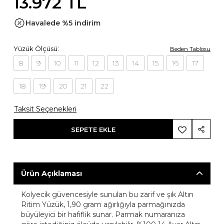
13.972 TL
Havalede %5 indirim
Yüzük Ölçüsü:
Beden Tablosu
8
9
10
11
12
13
14
15
16
17
18
19
20
21
22
Taksit Seçenekleri
SEPETE EKLE
Ürün Açıklaması
Kolyecik güvencesiyle sunulan bu zarif ve şık Altın
Ritim Yüzük, 1,90 gram ağırlığıyla parmağınızda
büyüleyici bir hafiflik sunar. Parmak numaranıza